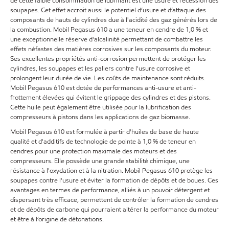
de cette faible consommation de lubrifiant est une usure et récession des
soupapes. Cet effet accroit aussi le potentiel d’usure et d’attaque des
composants de hauts de cylindres due à l'acidité des gaz générés lors de
la combustion. Mobil Pegasus 610 a une teneur en cendre de 1,0 % et
une exceptionnelle réserve d'alcalinité permettant de combattre les
effets néfastes des matières corrosives sur les composants du moteur.
Ses excellentes propriétés anti-corrosion permettent de protéger les
cylindres, les soupapes et les paliers contre l'usure corrosive et
prolongent leur durée de vie. Les coûts de maintenance sont réduits.
Mobil Pegasus 610 est dotée de performances anti-usure et anti-
frottement élevées qui évitent le grippage des cylindres et des pistons.
Cette huile peut également être utilisée pour la lubrification des
compresseurs à pistons dans les applications de gaz biomasse.
Mobil Pegasus 610 est formulée à partir d'huiles de base de haute
qualité et d'additifs de technologie de pointe à 1,0 % de teneur en
cendres pour une protection maximale des moteurs et des
compresseurs. Elle possède une grande stabilité chimique, une
résistance à l'oxydation et à la nitration. Mobil Pegasus 610 protège les
soupapes contre l'usure et éviter la formation de dépôts et de boues. Ces
avantages en termes de performance, alliés à un pouvoir détergent et
dispersant très efficace, permettent de contrôler la formation de cendres
et de dépôts de carbone qui pourraient altérer la performance du moteur
et être à l’origine de détonations.