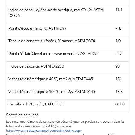
Indice de base - xylène/acide acétique, mg KOH/g, ASTM
11,1
D2896
Point d'écoulement, °C, ASTM D97
-18
Teneur en cendres sulfatées, % masse, ASTM D874
1,0
Point d'éclair, Cleveland en vase ouvert,°C, ASTM D92
257
Indice de viscosité, ASTM D 2270
98
Viscosité cinématique à 40°C, mm2/s, ASTM D445
131
Viscosité cinématique à 100°C, mm2/s, ASTM D445
13,3
Densité à 15°C, kg/L, CALCULÉE
0,888
Santé et sécurité
Les recommandations de santé et de sécurité pour ce produit se trouvent dans la
fiche de données de sécurité (FDS) sur le site
http://www.msds.exxonmobil.com/psims/psims.aspx