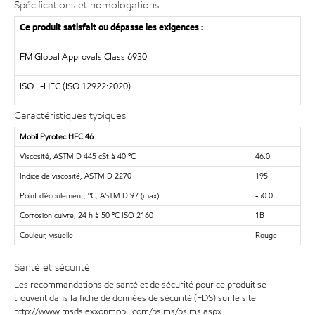
Spécifications et homologations
Ce produit satisfait ou dépasse les exigences :
FM Global Approvals Class 6930
ISO
L-HFC (ISO 12922:2020)
Caractéristiques typiques
Mobil Pyrotec HFC 46
Viscosité, ASTM D 445 cSt à 40 ºC
46.0
Indice de viscosité, ASTM D 2270
195
Point d’écoulement, ºC, ASTM D 97 (max)
-50.0
Corrosion cuivre, 24 h à 50 ºC ISO 2160
1B
Couleur, visuelle
Rouge
Santé et sécurité
Les recommandations de santé et de sécurité pour ce produit se
trouvent dans la fiche de données de sécurité (FDS) sur le site
http://www.msds.exxonmobil.com/psims/psims.aspx