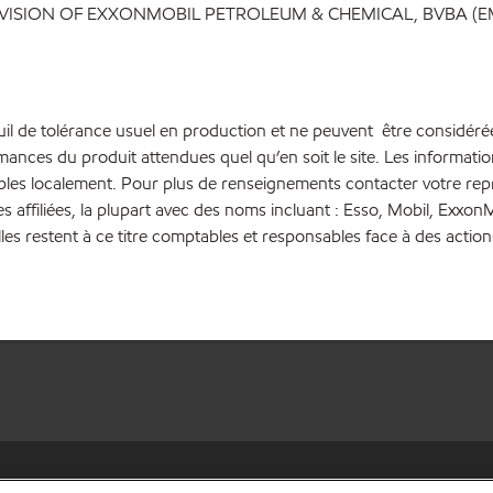
IVISION OF EXXONMOBIL PETROLEUM & CHEMICAL, BVBA (E
euil de tolérance usuel en production et ne peuvent être considéré
rmances du produit attendues quel qu’en soit le site. Les inform
bles localement. Pour plus de renseignements contacter votre repré
es affiliées, la plupart avec des noms incluant : Esso, Mobil, Ex
lles restent à ce titre comptables et responsables face à des action