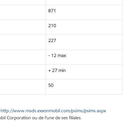
871
210
227
- 12 max
+ 27 min
50
e
http://www.msds.exxonmobil.com/psims/psims.aspx
l Corporation ou de l'une de ses filiales.