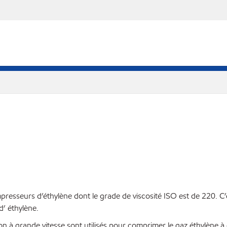
resseurs d’éthylène dont le grade de viscosité ISO est de 220. C’
d’ éthylène.
 à grande vitesse sont utilisés pour comprimer le gaz éthylène à 