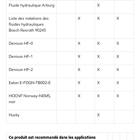
Fluide hydraulique Arburg
X
Liste des notations des
X
X
X
fluides hydrauliques
Bosch Rexroth 90245
Denison HF-0
X
X
X
Denison HF-1
X
X
X
Denison HF-2
X
X
X
Eaton E-FDGN-TB002-E
X
X
X
HOCNF Norway-NEMS,
X
X
X
noir
Husky
X
Ce produit est recommandé dans les applications