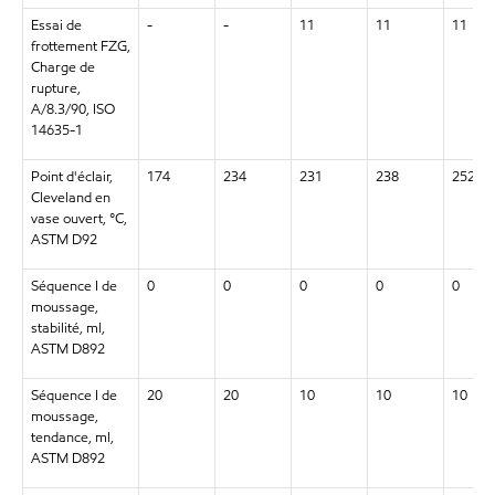
Essai de
-
-
11
11
11
frottement FZG,
Charge de
rupture,
A/8.3/90, ISO
14635-1
Point d'éclair,
174
234
231
238
252
Cleveland en
vase ouvert, °C,
ASTM D92
Séquence I de
0
0
0
0
0
moussage,
stabilité, ml,
ASTM D892
Séquence I de
20
20
10
10
10
moussage,
tendance, ml,
ASTM D892