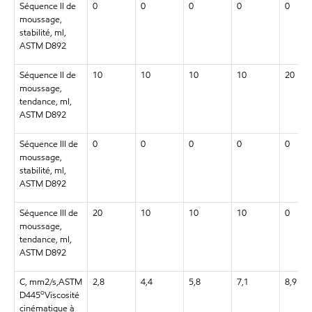
Séquence II de
0
0
0
0
0
moussage,
stabilité, ml,
ASTM D892
Séquence II de
10
10
10
10
20
moussage,
tendance, ml,
ASTM D892
Séquence III de
0
0
0
0
0
moussage,
stabilité, ml,
ASTM D892
Séquence III de
20
10
10
10
0
moussage,
tendance, ml,
ASTM D892
C, mm2/s,ASTM
2,8
4,4
5,8
7,1
8,9
o
D445
Viscosité
cinématique à