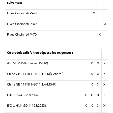
suivantes:
Fives Cincinnati P-68
X
Fives Cincinnati P-69
X
Fives Cincinnati P-70
X
Ce produit satisfait ou dépasse les exigences :
ASTM D6158 (Classe HMHP)
X
X
X
China GB 11118.1-2011, L-HM(General)
X
X
X
China GB 11118.1-2011, L-HM(HP)
X
X
X
DIN 51524-2:2017-06
X
X
X
X
ISO L-HM (ISO 11158:2023)
X
X
X
X