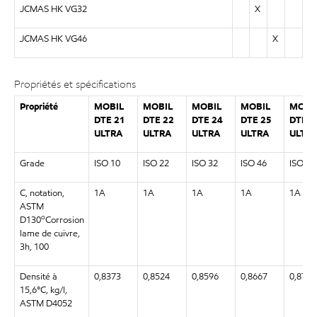
JCMAS HK VG32
X
JCMAS HK VG46
X
Propriétés et spécifications
Propriété
MOBIL
MOBIL
MOBIL
MOBIL
MOBI
DTE 21
DTE 22
DTE 24
DTE 25
DTE 2
ULTRA
ULTRA
ULTRA
ULTRA
ULTR
Grade
ISO 10
ISO 22
ISO 32
ISO 46
ISO 68
C, notation,
1A
1A
1A
1A
1A
ASTM
o
D130
Corrosion
lame de cuivre,
3h, 100
Densité à
0,8373
0,8524
0,8596
0,8667
0,8743
15,6°C, kg/l,
ASTM D4052