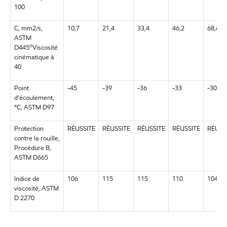
100
C, mm2/s,
10,7
21,4
33,4
46,2
68,6
ASTM
o
D445
Viscosité
cinématique à
40
Point
-45
-39
-36
-33
-30
d'écoulement,
°C, ASTM D97
Protection
RÉUSSITE
RÉUSSITE
RÉUSSITE
RÉUSSITE
RÉUSS
contre la rouille,
Procédure B,
ASTM D665
Indice de
106
115
115
110
104
viscosité, ASTM
D 2270