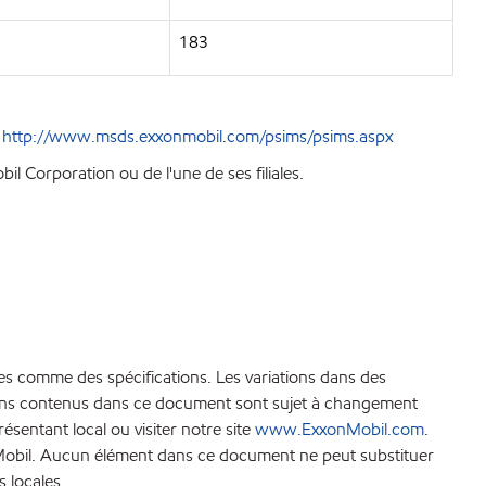
183
e
http://www.msds.exxonmobil.com/psims/psims.aspx
l Corporation ou de l'une de ses filiales.
es comme des spécifications. Les variations dans des
ations contenus dans ce document sont sujet à changement
sentant local ou visiter notre site
www.ExxonMobil.com
.
xonMobil. Aucun élément dans ce document ne peut substituer
s locales.