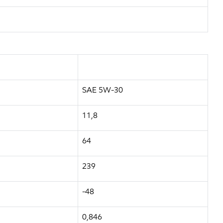
SAE 5W-30
11,8
64
239
-48
0,846