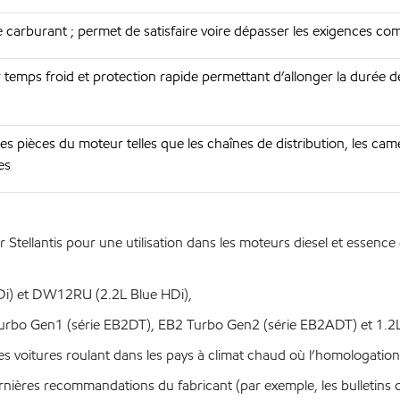
e carburant ; permet de satisfaire voire dépasser les exigences 
temps froid et protection rapide permettant d’allonger la durée d
es pièces du moteur telles que les chaînes de distribution, les came
es
ellantis pour une utilisation dans les moteurs diesel et essence
Di) et DW12RU (2.2L Blue HDi),
Turbo Gen1 (série EB2DT), EB2 Turbo Gen2 (série EB2ADT) et 1.
s voitures roulant dans les pays à climat chaud où l’homologatio
dernières recommandations du fabricant (par exemple, les bulletins