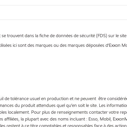
se trouvent dans la fiche de données de sécurité (FDS) sur le sit
ilisées ici sont des marques ou des marques déposées d'Exxon Mobi
euil de tolérance usuel en production et ne peuvent être considéré
rmances du produit attendues quel qu’en soit le site. Les inform
bles localement. Pour plus de renseignements contacter votre repré
es affiliées, la plupart avec des noms incluant : Esso, Mobil, Ex
lles restent à ce titre comptables et responsables face à des action