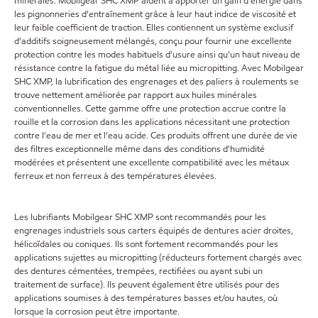
minérales. Mobilgear SHC XMP aident à apporter un gain d'énergie dans
les pignonneries d'entraînement grâce à leur haut indice de viscosité et
leur faible coefficient de traction. Elles contiennent un système exclusif
d'additifs soigneusement mélangés, conçu pour fournir une excellente
protection contre les modes habituels d'usure ainsi qu'un haut niveau de
résistance contre la fatigue du métal liée au micropitting. Avec Mobilgear
SHC XMP, la lubrification des engrenages et des paliers à roulements se
trouve nettement améliorée par rapport aux huiles minérales
conventionnelles. Cette gamme offre une protection accrue contre la
rouille et la corrosion dans les applications nécessitant une protection
contre l'eau de mer et l'eau acide. Ces produits offrent une durée de vie
des filtres exceptionnelle même dans des conditions d'humidité
modérées et présentent une excellente compatibilité avec les métaux
ferreux et non ferreux à des températures élevées.
Les lubrifiants Mobilgear SHC XMP sont recommandés pour les
engrenages industriels sous carters équipés de dentures acier droites,
hélicoïdales ou coniques. Ils sont fortement recommandés pour les
applications sujettes au micropitting (réducteurs fortement chargés avec
des dentures cémentées, trempées, rectifiées ou ayant subi un
traitement de surface). Ils peuvent également être utilisés pour des
applications soumises à des températures basses et/ou hautes, où
lorsque la corrosion peut être importante.