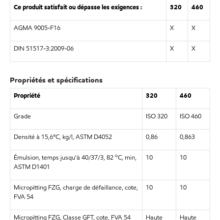
Ce produit satisfait ou dépasse les exigences :
320
460
AGMA 9005-F16
X
X
DIN 51517-3:2009-06
X
X
Propriétés et spécifications
Propriété
320
460
Grade
ISO 320
ISO 460
Densité à 15,6°C, kg/l, ASTM D4052
0,86
0,863
o
Émulsion, temps jusqu'à 40/37/3, 82
C, min,
10
10
ASTM D1401
Micropitting FZG, charge de défaillance, cote,
10
10
FVA 54
Micropitting FZG, Classe GFT, cote, FVA 54
Haute
Haute