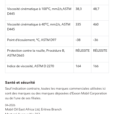
o
Viscosité cinématique à 100
C, mm2/s,ASTM
38,3
48,7
D445
o
Viscosité cinématique à 40
C, mm2/s, ASTM
335
460
D445
Point d'écoulement, °C, ASTM D97
-38
-36
Protection contre la rouille, Procédure B,
RÉUSSITE
RÉUSSITE
ASTM D665
Indice de viscosité, ASTM D 2270
164
166
Santé et sécurité
Sauf indication contraire, toutes les marques commerciales utilisées ici
sont des marques ou des marques déposées d'Exxon Mobil Corporation
ou de l'une de ses filiales.
04-2026
Mobil Oil East Africa Ltd, Eritrea Branch