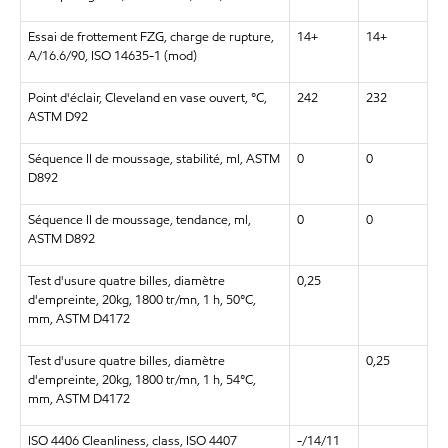
Essai de frottement FZG, charge de rupture,
14+
14+
A/16.6/90, ISO 14635-1 (mod)
Point d'éclair, Cleveland en vase ouvert, °C,
242
232
ASTM D92
Séquence II de moussage, stabilité, ml, ASTM
0
0
D892
Séquence II de moussage, tendance, ml,
0
0
ASTM D892
Test d'usure quatre billes, diamètre
0,25
d'empreinte, 20kg, 1800 tr/mn, 1 h, 50°C,
mm, ASTM D4172
Test d'usure quatre billes, diamètre
0,25
d'empreinte, 20kg, 1800 tr/mn, 1 h, 54°C,
mm, ASTM D4172
ISO 4406 Cleanliness, class, ISO 4407
-/14/11