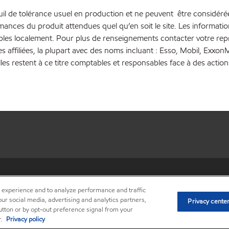
euil de tolérance usuel en production et ne peuvent être considéré
rmances du produit attendues quel qu’en soit le site. Les inform
bles localement. Pour plus de renseignements contacter votre repré
es affiliées, la plupart avec des noms incluant : Esso, Mobil, Ex
lles restent à ce titre comptables et responsables face à des action
•
Privacy center (Do not sell o
r experience and to analyze performance and traffic
ur social media, advertising and analytics partners,
Privacy cente
button or by opt-out preference signal from your
r.
Privacy policy