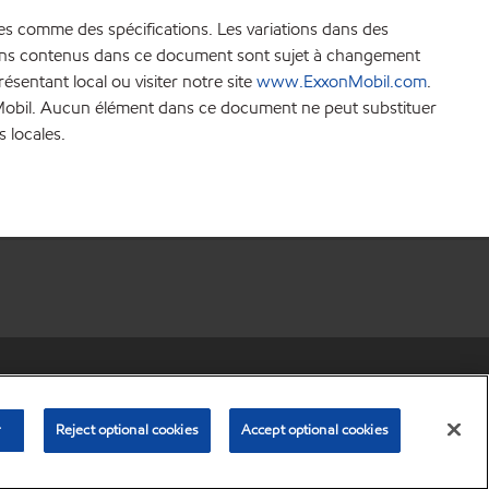
es comme des spécifications. Les variations dans des
ations contenus dans ce document sont sujet à changement
sentant local ou visiter notre site
www.ExxonMobil.com
.
xonMobil. Aucun élément dans ce document ne peut substituer
s locales.
r share my personal information)
•
Privacy Policy
•
Terms & Conditions
© Copyright 2003-
2026
Exxon Mobil Corporation. All Rights Reserved.
r
Reject optional cookies
Accept optional cookies