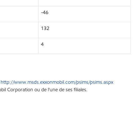
-46
132
4
e
http://www.msds.exxonmobil.com/psims/psims.aspx
l Corporation ou de l'une de ses filiales.