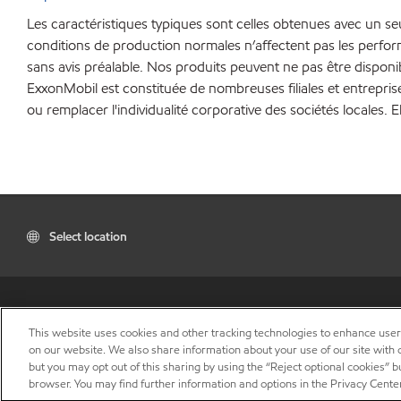
Les caractéristiques typiques sont celles obtenues avec un s
conditions de production normales n’affectent pas les perfo
sans avis préalable. Nos produits peuvent ne pas être disponi
ExxonMobil est constituée de nombreuses filiales et entrepris
ou remplacer l'individualité corporative des sociétés locales. E
Select location
This website uses cookies and other tracking technologies to enhance use
on our website. We also share information about your use of our site with o
but you may opt out of this sharing by using the “Reject optional cookies” 
browser. You may find further information and options in the Privacy Cente