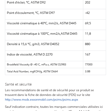
Point d'éclair, °C, ASTM D92
202
Point d'écoulement, °C, ASTM D97
-42
Viscosité cinématique à 40°C, mm2/s, ASTM D445
69,5
Viscosité cinématique à 100°C, mm2/s,ASTM D445
11,8
Densité à 15,6 °C, g/m3, ASTM D4052
880
Indice de viscosité, ASTM D 2270
167
Brookfield Viscosity @ -40 C, mPa.s, ASTM D2983
77000
Total Acid Number, mgKOH/g, ASTM D664
3.88
Santé et sécurité
Les recommandations de santé et de sécurité pour ce produit se
trouvent dans la fiche de données de sécurité (FDS) sur le site
http://www.msds.exxonmobil.com/psims/psims.aspx
Sauf indication contraire, toutes les marques commerciales utilisées ici