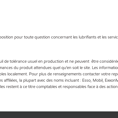
osition pour toute question concernant les lubrifiants et les servi
euil de tolérance usuel en production et ne peuvent être considéré
rmances du produit attendues quel qu’en soit le site. Les inform
bles localement. Pour plus de renseignements contacter votre repré
es affiliées, la plupart avec des noms incluant : Esso, Mobil, Ex
lles restent à ce titre comptables et responsables face à des action