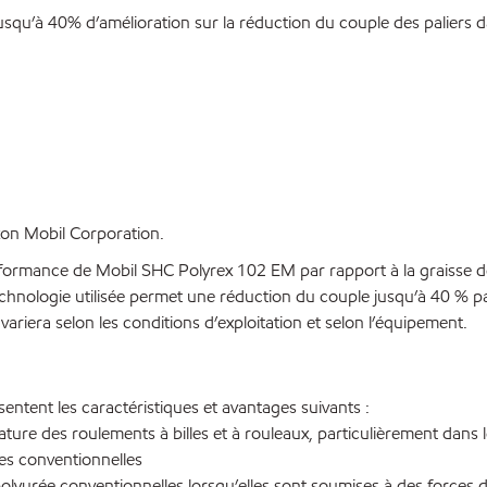
u’à 40% d’amélioration sur la réduction du couple des paliers dan
on Mobil Corporation.
rformance de Mobil SHC Polyrex 102 EM par rapport à la graisse de
echnologie utilisée permet une réduction du couple jusqu’à 40 % p
riera selon les conditions d’exploitation et selon l’équipement.
tent les caractéristiques et avantages suivants :
ture des roulements à billes et à rouleaux, particulièrement dans le
es conventionnelles
 polyurée conventionnelles lorsqu’elles sont soumises à des forces