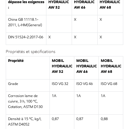
dépasse les exigences
HYDRAULIC
HYDRAULIC
HYDRAULIC
:
AW 32
AW 46
AW 68
China GB 11118.1-
X
X
2011, L-HM(General)
DIN 51524-2:2017-06
X
X
X
Propriétés et spécifications
Propriété
MOBIL
MOBIL
MOBIL
HYDRAULIC
HYDRAULIC
HYDRAULIC
AW 32
AW 46
AW 68
Grade
ISO VG 32
ISO VG 46
ISO VG 68
Corrosion lame de
1A
1A
1A
cuivre, 3 h, 100 °C,
Cotation, ASTM D130
Densité à 15 °C, kg/l,
0,87
0,87
0,88
ASTM D4052