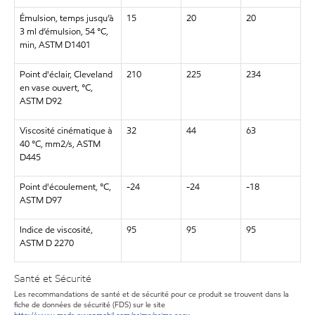
Émulsion, temps jusqu’à
15
20
20
3 ml d’émulsion, 54 °C,
min, ASTM D1401
Point d'éclair, Cleveland
210
225
234
en vase ouvert, °C,
ASTM D92
Viscosité cinématique à
32
44
63
40 °C, mm2/s, ASTM
D445
Point d'écoulement, °C,
-24
-24
-18
ASTM D97
Indice de viscosité,
95
95
95
ASTM D 2270
Santé et Sécurité
Les recommandations de santé et de sécurité pour ce produit se trouvent dans la
fiche de données de sécurité (FDS) sur le site