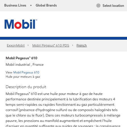
Business Lines
Global Brands
Select location
•
ExxonMobil
Mobil Pegasus™ 610 PDS
French
Mobil Pegasus™ 610
Mobil industrial , France
View
Mobil Pegasus 610
Huile pour moteurs à gaz
Description du produit
Mobil Pegasus™ 610 est une huile pour moteur à gaz de haute
performance destinée principalement à la lubrification des moteurs 4
temps semi-rapides ou rapides fonctionnant au gaz particulièrement
corrosif (présence d'hydrogène sulfuré ou de composés halogénés tels
que le chlore ou le fluor). Dans ces moteurs turbocompressés à mélange
pauvre, les pressions au manifold augmentent et empêchent l'huile
d'arriver en quantité suffisante aux guides de soupapes ; la conséquence