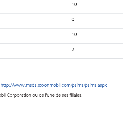
10
0
10
2
e
http://www.msds.exxonmobil.com/psims/psims.aspx
l Corporation ou de l'une de ses filiales.