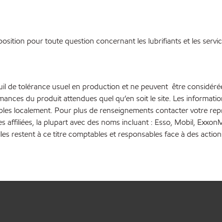
osition pour toute question concernant les lubrifiants et les servi
euil de tolérance usuel en production et ne peuvent être considéré
rmances du produit attendues quel qu’en soit le site. Les inform
bles localement. Pour plus de renseignements contacter votre repré
es affiliées, la plupart avec des noms incluant : Esso, Mobil, Ex
lles restent à ce titre comptables et responsables face à des action