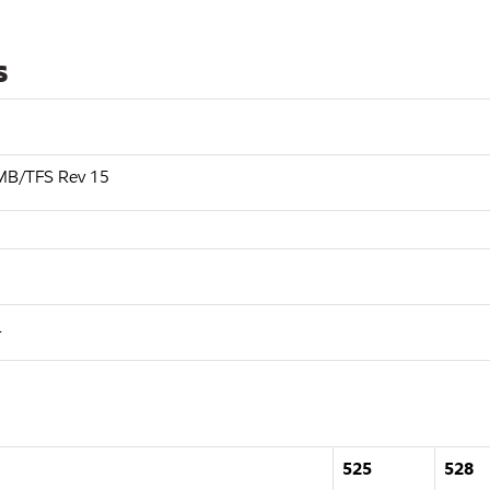
s
MB/TFS Rev 15
L
525
528