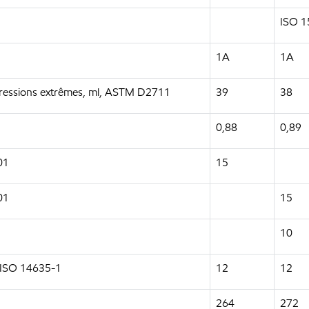
ISO 1
1A
1A
s pressions extrêmes, ml, ASTM D2711
39
38
0,88
0,89
01
15
01
15
10
, ISO 14635-1
12
12
264
272