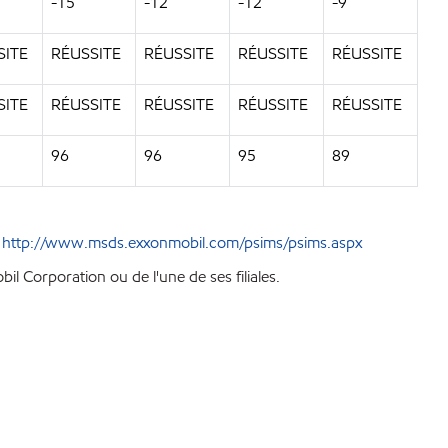
-15
-12
-12
-9
SITE
RÉUSSITE
RÉUSSITE
RÉUSSITE
RÉUSSITE
SITE
RÉUSSITE
RÉUSSITE
RÉUSSITE
RÉUSSITE
96
96
95
89
e
http://www.msds.exxonmobil.com/psims/psims.aspx
l Corporation ou de l'une de ses filiales.