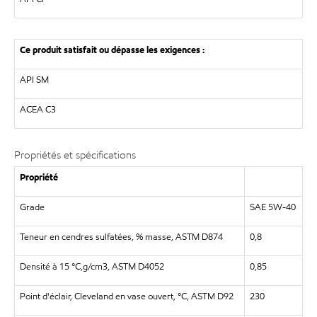
Ce produit satisfait ou dépasse les exigences :
API SM
ACEA C3
Propriétés et spécifications
Propriété
Grade
SAE 5W-40
Teneur en cendres sulfatées, % masse, ASTM D874
0,8
Densité à 15 °C,g/cm3, ASTM D4052
0,85
Point d'éclair, Cleveland en vase ouvert, °C, ASTM D92
230