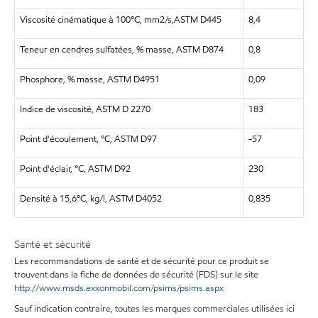
Viscosité cinématique à 100°C, mm2/s,ASTM D445
8,4
Teneur en cendres sulfatées, % masse, ASTM D874
0,8
Phosphore, % masse, ASTM D4951
0,09
Indice de viscosité, ASTM D 2270
183
Point d'écoulement, °C, ASTM D97
-57
Point d'éclair, °C, ASTM D92
230
Densité à 15,6°C, kg/l, ASTM D4052
0,835
Santé et sécurité
Les recommandations de santé et de sécurité pour ce produit se
trouvent dans la fiche de données de sécurité (FDS) sur le site
http://www.msds.exxonmobil.com/psims/psims.aspx
Sauf indication contraire, toutes les marques commerciales utilisées ici