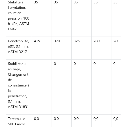
Stabilité à
35
35
35
35
35
l'oxydation,
chute de
pression, 100
h, kPa, ASTM
D942
Pénétrabilité,
415
370
325
280
280
60X, 0,1 mm,
ASTM D217
Stabilité au
0
0
0
0
roulage,
Changement
de
consistance à
la
pénétration,
0,1 mm,
ASTM D1831
Test rouille
0,0
0,0
0,0
0,0
0,0
SKF Emcor,