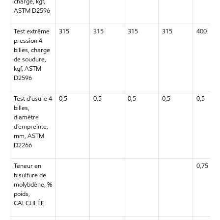
charge, kgf,
ASTM D2596
Test extrême
315
315
315
315
400
pression 4
billes, charge
de soudure,
kgf, ASTM
D2596
Test d’usure 4
0,5
0,5
0,5
0,5
0,5
billes,
diamètre
d’empreinte,
mm, ASTM
D2266
Teneur en
0,75
bisulfure de
molybdène, %
poids,
CALCULÉE