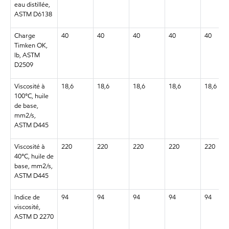
eau distillée,
ASTM D6138
Charge
40
40
40
40
40
Timken OK,
lb, ASTM
D2509
Viscosité à
18,6
18,6
18,6
18,6
18,6
100°C, huile
de base,
mm2/s,
ASTM D445
Viscosité à
220
220
220
220
220
40°C, huile de
base, mm2/s,
ASTM D445
Indice de
94
94
94
94
94
viscosité,
ASTM D 2270