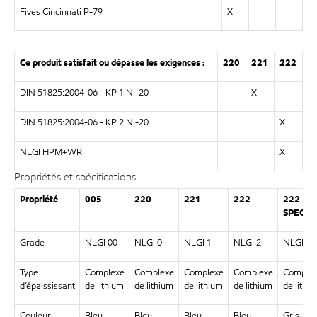
Fives Cincinnati P-79
X
Ce produit satisfait ou dépasse les exigences :
220
221
222
DIN 51825:2004-06 - KP 1 N -20
X
DIN 51825:2004-06 - KP 2 N -20
X
NLGI HPM+WR
X
Propriétés et spécifications
Propriété
005
220
221
222
222
SPECIA
Grade
NLGI 00
NLGI 0
NLGI 1
NLGI 2
NLGI 2
Type
Complexe
Complexe
Complexe
Complexe
Comple
d’épaississant
de lithium
de lithium
de lithium
de lithium
de lithi
Couleur,
Bleu
Bleu
Bleu
Bleu
Gris-noi