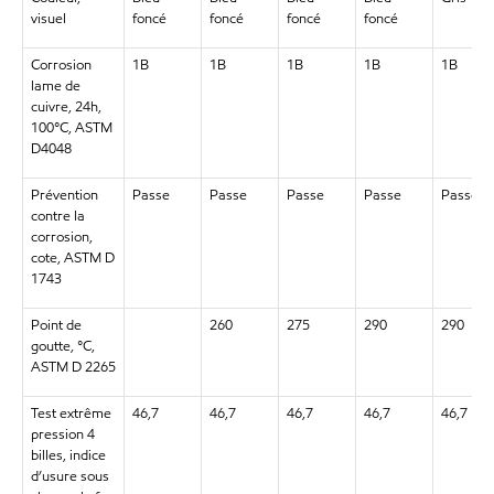
visuel
foncé
foncé
foncé
foncé
Corrosion
1B
1B
1B
1B
1B
lame de
cuivre, 24h,
100°C, ASTM
D4048
Prévention
Passe
Passe
Passe
Passe
Passe
contre la
corrosion,
cote, ASTM D
1743
Point de
260
275
290
290
goutte, °C,
ASTM D 2265
Test extrême
46,7
46,7
46,7
46,7
46,7
pression 4
billes, indice
d’usure sous