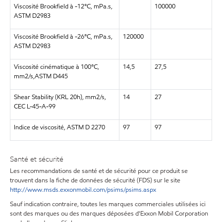
Viscosité Brookfield à -12°C, mPa.s,
100000
ASTM D2983
Viscosité Brookfield à -26°C, mPa.s,
120000
ASTM D2983
Viscosité cinématique à 100°C,
14,5
27,5
mm2/s,ASTM D445
Shear Stability (KRL 20h), mm2/s,
14
27
CEC L-45-A-99
Indice de viscosité, ASTM D 2270
97
97
Santé et sécurité
Les recommandations de santé et de sécurité pour ce produit se
trouvent dans la fiche de données de sécurité (FDS) sur le site
http://www.msds.exxonmobil.com/psims/psims.aspx
Sauf indication contraire, toutes les marques commerciales utilisées ici
sont des marques ou des marques déposées d'Exxon Mobil Corporation