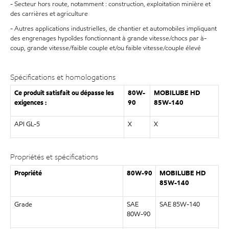
- Secteur hors route, notamment : construction, exploitation minière et
des carrières et agriculture
- Autres applications industrielles, de chantier et automobiles impliquant
des engrenages hypoïdes fonctionnant à grande vitesse/chocs par à-
coup, grande vitesse/faible couple et/ou faible vitesse/couple élevé
Spécifications et homologations
Ce produit satisfait ou dépasse les
80W-
MOBILUBE HD
exigences :
90
85W-140
API GL-5
X
X
Propriétés et spécifications
Propriété
80W-90
MOBILUBE HD
85W-140
Grade
SAE
SAE 85W-140
80W-90