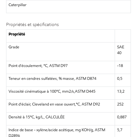
Caterpillar
Propriétés et spécifications
Propriété
Grade
SAE
40
Point d'écoulement, °C, ASTM D97
-18
Teneur en cendres sulfatées, % masse, ASTM D874
0,5
Viscosité cinématique à 100°C, mm2/s,ASTM D445
13,2
Point d'éclair, Cleveland en vase ouvert,°C, ASTM D92
252
Densité à 15°C, kg/L, CALCULÉE
0,887
Indice de base - xylène/acide acétique, mg KOH/g, ASTM
5,7
D2896