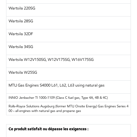
Wartsila 220SG
Wartsila 28SG
Wartsila 32DF
Wartsila 34SG
Wartsila W12V150SG, W12V175SG, W16V175SG
Wartsila W25SG
MTU
Gas Engines S4000 L61, L62, L63 using natural gas
INNIO Jenbacher
TI 1000-1109 (Class C fuel gas, Type 4A, 4B & 4C)
Rolls-Royce Solutions Augsburg (former MTU Onsite Energy)
Gas Engines Series 4
00 - all engines with natural gas and propane gas
Ce produit satisfait ou dépasse les exigences :