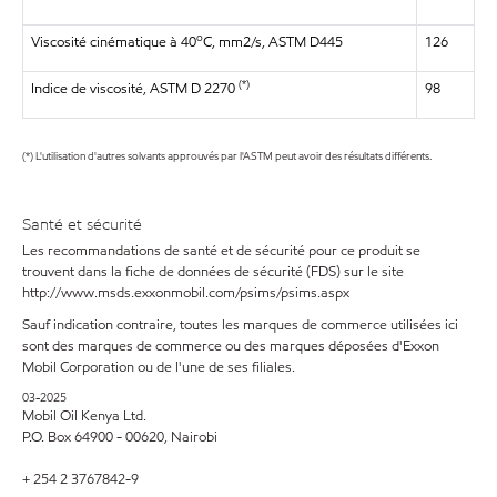
o
Viscosité cinématique à 40
C, mm2/s, ASTM D445
126
(*)
Indice de viscosité, ASTM D 2270
98
(*) L'utilisation d'autres solvants approuvés par l'ASTM peut avoir des résultats différents.
Santé et sécurité
Les recommandations de santé et de sécurité pour ce produit se
trouvent dans la fiche de données de sécurité (FDS) sur le site
http://www.msds.exxonmobil.com/psims/psims.aspx
Sauf indication contraire, toutes les marques de commerce utilisées ici
sont des marques de commerce ou des marques déposées d'Exxon
Mobil Corporation ou de l'une de ses filiales.
03-2025
Mobil Oil Kenya Ltd.
P.O. Box 64900 - 00620, Nairobi
+ 254 2 3767842-9