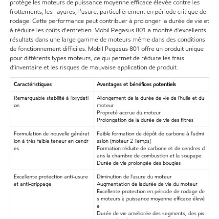
protège les moteurs de puissance moyenne efficace élevée contre les
frottements, les rayures, l'usure, particulièrement en période critique de
rodage. Cette performance peut contribuer à prolonger la durée de vie et
à réduire les coûts d'entretien. Mobil Pegasus 801 a montré d'excellents
résultats dans une large gamme de moteurs même dans des conditions
de fonctionnement difficiles. Mobil Pegasus 801 offre un produit unique
pour différents types moteurs, ce qui permet de réduire les frais
d’inventaire et les risques de mauvaise application de produit.
Caractéristiques
Avantages et bénéfices potentiels
Remarquable stabilité à l’oxydati
Allongement de la durée de vie de l'huile et du
on
moteur
Propreté accrue du moteur
Prolongation de la durée de vie des filtres
Formulation de nouvelle générat
Faible formation de dépôt de carbone à l'admi
ion à très faible teneur en cendr
ssion (moteur 2 Temps)
es
Formation réduite de carbone et de cendres d
ans la chambre de combustion et la soupape
Durée de vie prolongée des bougies
Excellente protection anti-usure
Diminution de l’usure du moteur
et anti-grippage
Augmentation de ladurée de vie du moteur
Excellente protection en période de rodage de
s moteurs à puissance moyenne efficace élevé
e
Durée de vie améliorée des segments, des pis