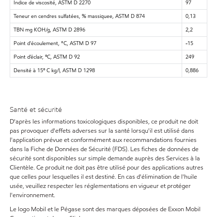
Indice de viscosité, ASTM D 2270
97
Teneur en cendres sulfatées, % massiquee, ASTM D 874
0,13
TBN mg KOH/g, ASTM D 2896
2,2
Point d'écoulement, °C, ASTM D 97
-15
Point d’éclair, ºC, ASTM D 92
249
Densité à 15º C kg/l, ASTM D 1298
0,886
Santé et sécurité
D'après les informations toxicologiques disponibles, ce produit ne doit
pas provoquer d'effets adverses sur la santé lorsqu'il est utilisé dans
l'application prévue et conformément aux recommandations fournies
dans la Fiche de Données de Sécurité (FDS). Les fiches de données de
sécurité sont disponibles sur simple demande auprès des Services à la
Clientèle. Ce produit ne doit pas être utilisé pour des applications autres
que celles pour lesquelles il est destiné. En cas d'élimination de l'huile
usée, veuillez respecter les réglementations en vigueur et protéger
l'environnement.
Le logo Mobil et le Pégase sont des marques déposées de Exxon Mobil