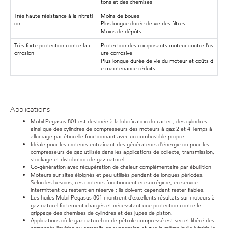
tons et des chemises
Très haute résistance à la nitrati
Moins de boues
on
Plus longue durée de vie des filtres
Moins de dépôts
Très forte protection contre la c
Protection des composants moteur contre l'us
orrosion
ure corrosive
Plus longue durée de vie du moteur et coûts d
e maintenance réduits
Applications
Mobil Pegasus 801 est destinée à la lubrification du carter ; des cylindres
ainsi que des cylindres de compresseurs des moteurs à gaz 2 et 4 Temps à
allumage par étincelle fonctionnant avec un combustible propre.
Idéale pour les moteurs entraînant des générateurs d'énergie ou pour les
compresseurs de gaz utilisés dans les applications de collecte, transmission,
stockage et distribution de gaz naturel.
Co-génération avec récupération de chaleur complémentaire par ébullition
Moteurs sur sites éloignés et peu utilisés pendant de longues périodes.
Selon les besoins, ces moteurs fonctionnent en surrégime, en service
intermittent ou restent en réserve ; ils doivent cependant rester fiables.
Les huiles Mobil Pegasus 801 montrent d'excellents résultats sur moteurs à
gaz naturel fortement chargés et nécessitant une protection contre le
grippage des chemises de cylindres et des jupes de piston.
Applications où le gaz naturel ou de pétrole compressé est sec et libéré des
composés liquides ou corrosifs en suspension et que la même huile lubrifie le