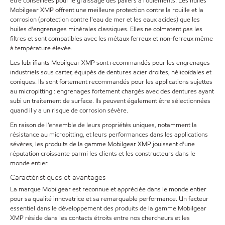
être conseillées pour le graissage des paliers à roulements. Les huiles
Mobilgear XMP offrent une meilleure protection contre la rouille et la
corrosion (protection contre l'eau de mer et les eaux acides) que les
huiles d'engrenages minérales classiques. Elles ne colmatent pas les
filtres et sont compatibles avec les métaux ferreux et non-ferreux même
à température élevée.
Les lubrifiants Mobilgear XMP sont recommandés pour les engrenages
industriels sous carter, équipés de dentures acier droites, hélicoïdales et
coniques. Ils sont fortement recommandés pour les applications sujettes
au micropitting : engrenages fortement chargés avec des dentures ayant
subi un traitement de surface. Ils peuvent également être sélectionnées
quand il y a un risque de corrosion sévère.
En raison de l’ensemble de leurs propriétés uniques, notamment la
résistance au micropitting, et leurs performances dans les applications
sévères, les produits de la gamme Mobilgear XMP jouissent d'une
réputation croissante parmi les clients et les constructeurs dans le
monde entier.
Caractéristiques et avantages
La marque Mobilgear est reconnue et appréciée dans le monde entier
pour sa qualité innovatrice et sa remarquable performance. Un facteur
essentiel dans le développement des produits de la gamme Mobilgear
XMP réside dans les contacts étroits entre nos chercheurs et les