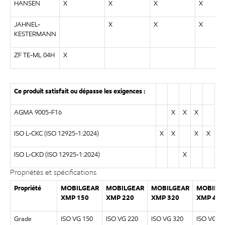
HANSEN
X
X
X
X
JAHNEL-
X
X
X
KESTERMANN
ZF TE-ML 04H
X
Ce produit satisfait ou dépasse les exigences :
AGMA 9005-F16
X
X
X
ISO L-CKC (ISO 12925-1:2024)
X
X
X
X
ISO L-CKD (ISO 12925-1:2024)
X
Propriétés et spécifications
Propriété
MOBILGEAR
MOBILGEAR
MOBILGEAR
MOBILG
XMP 150
XMP 220
XMP 320
XMP 460
Grade
ISO VG 150
ISO VG 220
ISO VG 320
ISO VG 4