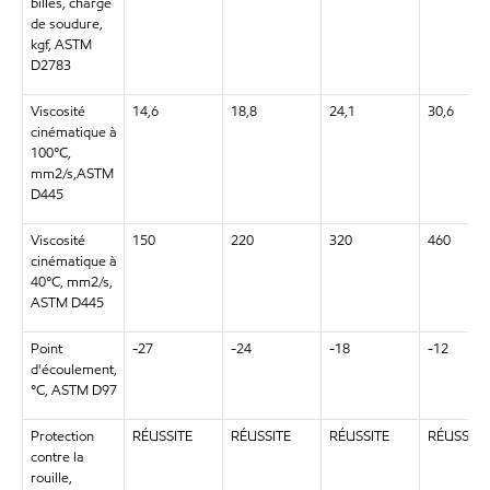
billes, charge
de soudure,
kgf, ASTM
D2783
Viscosité
14,6
18,8
24,1
30,6
cinématique à
100°C,
mm2/s,ASTM
D445
Viscosité
150
220
320
460
cinématique à
40°C, mm2/s,
ASTM D445
Point
-27
-24
-18
-12
d'écoulement,
°C, ASTM D97
Protection
RÉUSSITE
RÉUSSITE
RÉUSSITE
RÉUSSITE
contre la
rouille,