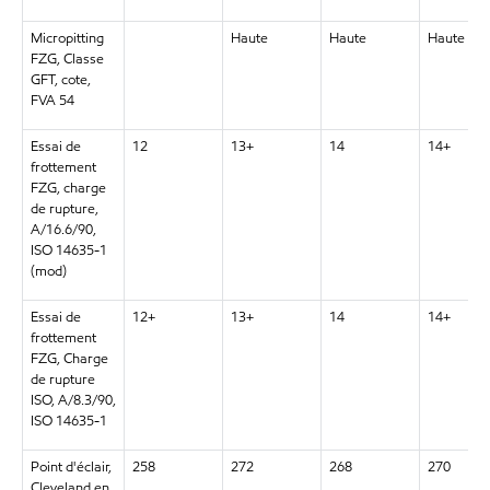
Micropitting
Haute
Haute
Haute
FZG, Classe
GFT, cote,
FVA 54
Essai de
12
13+
14
14+
frottement
FZG, charge
de rupture,
A/16.6/90,
ISO 14635-1
(mod)
Essai de
12+
13+
14
14+
frottement
FZG, Charge
de rupture
ISO, A/8.3/90,
ISO 14635-1
Point d'éclair,
258
272
268
270
Cleveland en