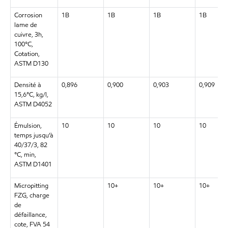
Corrosion
1B
1B
1B
1B
lame de
cuivre, 3h,
100°C,
Cotation,
ASTM D130
Densité à
0,896
0,900
0,903
0,909
15,6°C, kg/l,
ASTM D4052
Émulsion,
10
10
10
10
temps jusqu’à
40/37/3, 82
°C, min,
ASTM D1401
Micropitting
10+
10+
10+
FZG, charge
de
défaillance,
cote, FVA 54