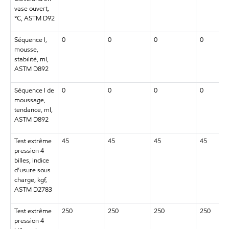
vase ouvert,
°C, ASTM D92
Séquence I,
0
0
0
0
mousse,
stabilité, ml,
ASTM D892
Séquence I de
0
0
0
0
moussage,
tendance, ml,
ASTM D892
Test extrême
45
45
45
45
pression 4
billes, indice
d’usure sous
charge, kgf,
ASTM D2783
Test extrême
250
250
250
250
pression 4