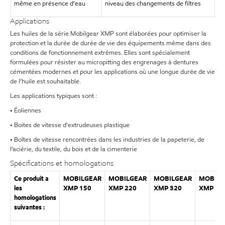
même en présence d'eau
niveau des changements de filtres
Applications
Les huiles de la série Mobilgear XMP sont élaborées pour optimiser la
protection et la durée de durée de vie des équipements même dans des
conditions de fonctionnement extrêmes. Elles sont spécialement
formulées pour résister au micropitting des engrenages à dentures
cémentées modernes et pour les applications où une longue durée de vie
de l’huile est souhaitable.
Les applications typiques sont :
• Éoliennes
• Boites de vitesse d'extrudeuses plastique
• Boîtes de vitesse rencontrées dans les industries de la papeterie, de
l’aciérie, du textile, du bois et de la cimenterie
Spécifications et homologations
Ce produit a
MOBILGEAR
MOBILGEAR
MOBILGEAR
MOBILG
les
XMP 150
XMP 220
XMP 320
XMP 46
homologations
suivantes :