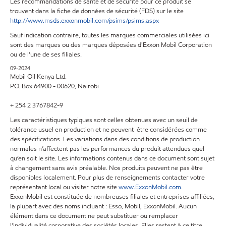
Les recommandations de santé et de sécurité pour ce produit se
trouvent dans la fiche de données de sécurité (FDS) sur le site
http://www.msds.exxonmobil.com/psims/psims.aspx
Sauf indication contraire, toutes les marques commerciales utilisées ici
sont des marques ou des marques déposées d'Exxon Mobil Corporation
ou de l'une de ses filiales.
09-2024
Mobil Oil Kenya Ltd.
P.O. Box 64900 - 00620, Nairobi
+ 254 2 3767842-9
Les caractéristiques typiques sont celles obtenues avec un seuil de
tolérance usuel en production et ne peuvent être considérées comme
des spécifications. Les variations dans des conditions de production
normales n’affectent pas les performances du produit attendues quel
qu’en soit le site. Les informations contenus dans ce document sont sujet
à changement sans avis préalable. Nos produits peuvent ne pas être
disponibles localement. Pour plus de renseignements contacter votre
représentant local ou visiter notre site
www.ExxonMobil.com
.
ExxonMobil est constituée de nombreuses filiales et entreprises affiliées,
la plupart avec des noms incluant : Esso, Mobil, ExxonMobil. Aucun
élément dans ce document ne peut substituer ou remplacer
l'individualité corporative des sociétés locales. Elles restent à ce titre