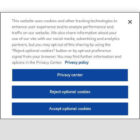
This website uses cookies and other tracking technologies to
enhance user experience and to analyze performance and
traffic on our website. We also share information about your
use of our site with our social media, advertising and analytics
partners, but you may opt out of this sharing by using the
“Reject optional cookies” button or by opt-out preference
signal from your browser. You may find further information and
options in the Privacy Center.
Privacy policy
Privacy center
Reject optional cookies
Accept optional cookies