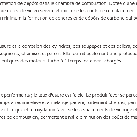
rmation de dépôts dans la chambre de combustion. Dotée d'une exc
longue durée de vie en service et minimise les coûts de remplacement
 minimum la formation de cendres et de dépôts de carbone qui pou
sure et la corrosion des cylindres, des soupapes et des paliers, p
gments, chemises et paliers. Elle fournit également une protectio
s critiques des moteurs turbo à 4 temps fortement chargés.
performants ; le taux d'usure est faible. Le produit favorise part
ps à régime élevé et à mélange pauvre, fortement chargés, perme
ilité chimique et à l'oxydation favorise les espacements de vidange 
es de combustion, permettant ainsi la diminution des coûts de ma