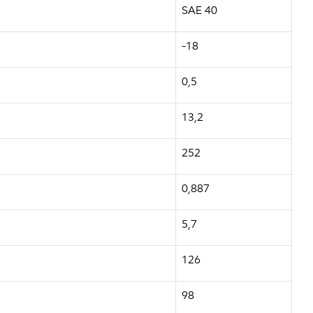
SAE 40
-18
0,5
13,2
252
0,887
5,7
126
98