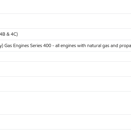
 4B & 4C)
y)
Gas Engines Series 400 - all engines with natural gas and prop