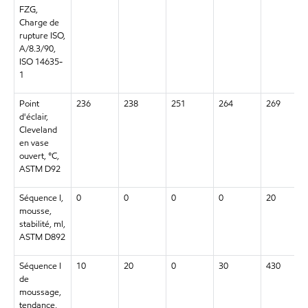
FZG,
Charge de
rupture ISO,
A/8.3/90,
ISO 14635-
1
Point
236
238
251
264
269
d'éclair,
Cleveland
en vase
ouvert, °C,
ASTM D92
Séquence I,
0
0
0
0
20
mousse,
stabilité, ml,
ASTM D892
Séquence I
10
20
0
30
430
de
moussage,
tendance,