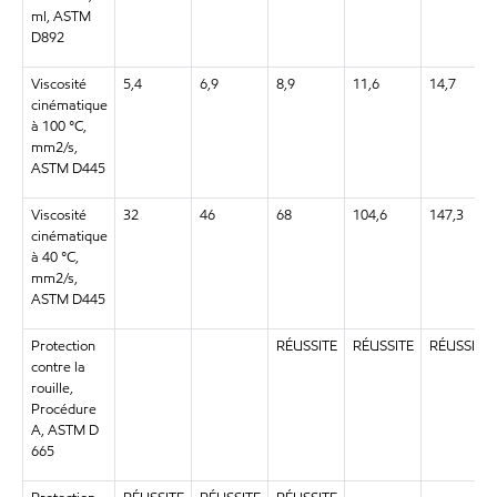
ml, ASTM
D892
Viscosité
5,4
6,9
8,9
11,6
14,7
cinématique
à 100 °C,
mm2/s,
ASTM D445
Viscosité
32
46
68
104,6
147,3
cinématique
à 40 °C,
mm2/s,
ASTM D445
Protection
RÉUSSITE
RÉUSSITE
RÉUSSITE
contre la
rouille,
Procédure
A, ASTM D
665