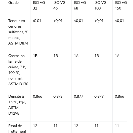
Grade
ISO VG
ISO VG
ISO VG
ISO VG
ISO VG
32
46
68
100
150
Teneur en
‹0.01
<0,01
<0,01
<0,01
<0,01
cendres
sulfatées, %
masse,
ASTM D874
Corrosion
1B
1B
1A
1B
1A
lame de
cuivre, 3 h,
100 °C,
nominal,
ASTM D130
Densité à
0,866
0,873
0,877
0,879
0,866
15 °C, kg/l,
ASTM
D1298
Essai de
12
11
12
11
11
frottement