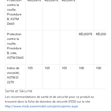
Protection
RÉUSSITE
RÉUSSITE
RÉUSSITE
contre la
rouille,
Procédure
B, ASTM
D665
Protection
RÉUSSITE
RÉUSSITE
contre la
rouille,
Procédure
B, cote,
ASTM D665
Indice de
105
105
105
100
100
viscosité,
ASTM D
2270
Santé et Sécurité
Les recommandations de santé et de sécurité pour ce produit se
trouvent dans la fiche de données de sécurité (FDS) sur le site
http://www.msds.exxonmobil.com/psims/psims.aspx