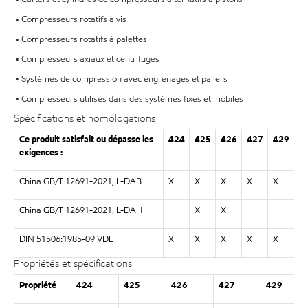
• Compresseurs rotatifs à vis
• Compresseurs rotatifs à palettes
• Compresseurs axiaux et centrifuges
• Systèmes de compression avec engrenages et paliers
• Compresseurs utilisés dans des systèmes fixes et mobiles
Spécifications et homologations
Ce produit satisfait ou dépasse les
424
425
426
427
429
exigences :
China GB/T 12691-2021, L-DAB
X
X
X
X
X
China GB/T 12691-2021, L-DAH
X
X
DIN 51506:1985-09 VDL
X
X
X
X
X
Propriétés et spécifications
Propriété
424
425
426
427
429