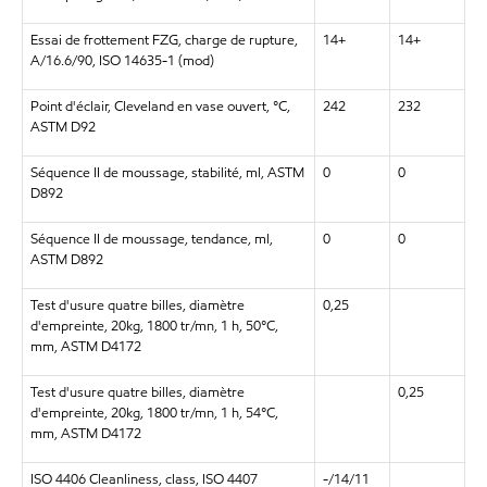
Essai de frottement FZG, charge de rupture,
14+
14+
A/16.6/90, ISO 14635-1 (mod)
Point d'éclair, Cleveland en vase ouvert, °C,
242
232
ASTM D92
Séquence II de moussage, stabilité, ml, ASTM
0
0
D892
Séquence II de moussage, tendance, ml,
0
0
ASTM D892
Test d'usure quatre billes, diamètre
0,25
d'empreinte, 20kg, 1800 tr/mn, 1 h, 50°C,
mm, ASTM D4172
Test d'usure quatre billes, diamètre
0,25
d'empreinte, 20kg, 1800 tr/mn, 1 h, 54°C,
mm, ASTM D4172
ISO 4406 Cleanliness, class, ISO 4407
-/14/11