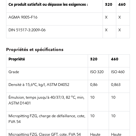
Ce produit satisfait ou dépasse les exigences :
320
460
AGMA 9005-F16
X
X
DIN 51517-3:2009-06
X
X
Propriétés et spécifications
Propriété
320
460
Grade
ISO 320
ISO 460
Densité à 15,6°C, kg/l, ASTM D4052
0,86
0,863
o
Émulsion, temps jusqu'à 40/37/3, 82
C, min,
10
10
ASTM D1401
Micropitting FZG, charge de défaillance, cote,
10
10
FVA 54
Micropitting FZG, Classe GFT, cote, FVA 54
Haute
Haute