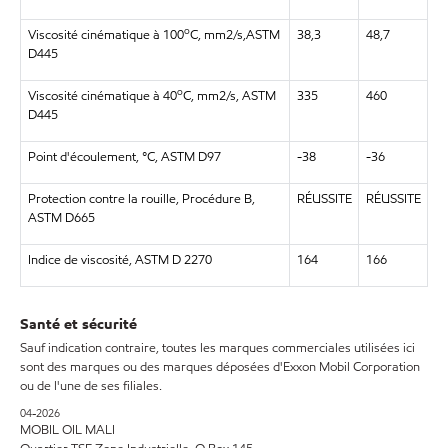
o
Viscosité cinématique à 100
C, mm2/s,ASTM
38,3
48,7
D445
o
Viscosité cinématique à 40
C, mm2/s, ASTM
335
460
D445
Point d'écoulement, °C, ASTM D97
-38
-36
Protection contre la rouille, Procédure B,
RÉUSSITE
RÉUSSITE
ASTM D665
Indice de viscosité, ASTM D 2270
164
166
Santé et sécurité
Sauf indication contraire, toutes les marques commerciales utilisées ici
sont des marques ou des marques déposées d'Exxon Mobil Corporation
ou de l'une de ses filiales.
04-2026
MOBIL OIL MALI