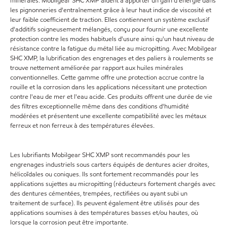
minérales. Mobilgear SHC XMP aident à apporter un gain d'énergie dans
les pignonneries d'entraînement grâce à leur haut indice de viscosité et
leur faible coefficient de traction. Elles contiennent un système exclusif
d'additifs soigneusement mélangés, conçu pour fournir une excellente
protection contre les modes habituels d'usure ainsi qu'un haut niveau de
résistance contre la fatigue du métal liée au micropitting. Avec Mobilgear
SHC XMP, la lubrification des engrenages et des paliers à roulements se
trouve nettement améliorée par rapport aux huiles minérales
conventionnelles. Cette gamme offre une protection accrue contre la
rouille et la corrosion dans les applications nécessitant une protection
contre l'eau de mer et l'eau acide. Ces produits offrent une durée de vie
des filtres exceptionnelle même dans des conditions d'humidité
modérées et présentent une excellente compatibilité avec les métaux
ferreux et non ferreux à des températures élevées.
Les lubrifiants Mobilgear SHC XMP sont recommandés pour les
engrenages industriels sous carters équipés de dentures acier droites,
hélicoïdales ou coniques. Ils sont fortement recommandés pour les
applications sujettes au micropitting (réducteurs fortement chargés avec
des dentures cémentées, trempées, rectifiées ou ayant subi un
traitement de surface). Ils peuvent également être utilisés pour des
applications soumises à des températures basses et/ou hautes, où
lorsque la corrosion peut être importante.