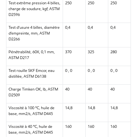
Test extrême pression 4 billes,
250
250
250
charge de soudure, kgf, ASTM
D2596
Test d’usure 4 billes, diamètre
0,4
0,4
0,4
d’empreinte, mm, ASTM
D2266
Pénétrabilité, 60X, 0,1 mm,
370
325
280
ASTM D217
Test rouille SKF Emcor, eau
0 , 0
0 , 0
0 , 0
distillée, ASTM D6138
Charge Timken OK, lb, ASTM
40
40
40
D2509
Viscosité à 100 °C, huile de
14,8
14,8
14,8
base, mm2/s, ASTM D445
Viscosité à 40 °C, huile de
160
160
160
base, mm2/s, ASTM D445