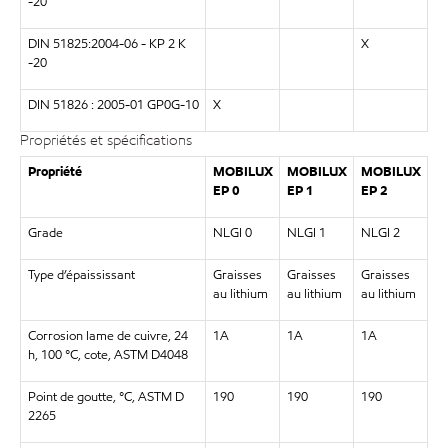
-20
DIN 51825:2004-06 - KP 2 K
X
-20
DIN 51826 : 2005-01 GP0G-10
X
Propriétés et spécifications
Propriété
MOBILUX
MOBILUX
MOBILUX
EP 0
EP 1
EP 2
Grade
NLGI 0
NLGI 1
NLGI 2
Type d’épaississant
Graisses
Graisses
Graisses
au lithium
au lithium
au lithium
Corrosion lame de cuivre, 24
1A
1A
1A
h, 100 °C, cote, ASTM D4048
Point de goutte, °C, ASTM D
190
190
190
2265