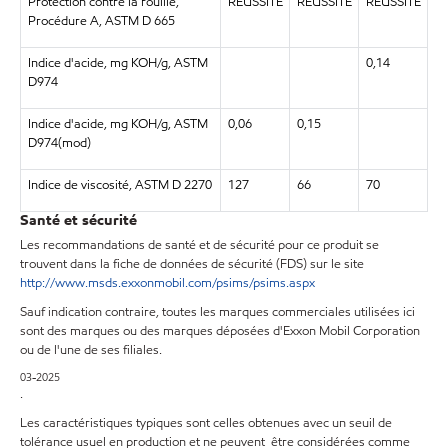
Protection contre la rouille,
RÉUSSITE
RÉUSSITE
RÉUSSITE
Procédure A, ASTM D 665
Indice d'acide, mg KOH/g, ASTM
0,14
D974
Indice d'acide, mg KOH/g, ASTM
0,06
0,15
D974(mod)
Indice de viscosité, ASTM D 2270
127
66
70
Santé et sécurité
Les recommandations de santé et de sécurité pour ce produit se
trouvent dans la fiche de données de sécurité (FDS) sur le site
http://www.msds.exxonmobil.com/psims/psims.aspx
Sauf indication contraire, toutes les marques commerciales utilisées ici
sont des marques ou des marques déposées d'Exxon Mobil Corporation
ou de l'une de ses filiales.
03-2025
.
Les caractéristiques typiques sont celles obtenues avec un seuil de
tolérance usuel en production et ne peuvent être considérées comme