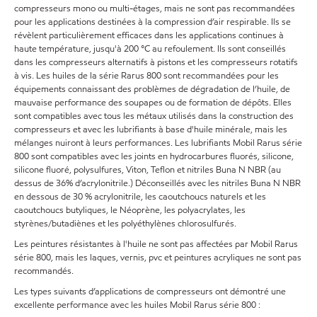
compresseurs mono ou multi-étages, mais ne sont pas recommandées
pour les applications destinées à la compression d’air respirable. Ils se
révèlent particulièrement efficaces dans les applications continues à
haute température, jusqu'à 200 °C au refoulement. Ils sont conseillés
dans les compresseurs alternatifs à pistons et les compresseurs rotatifs
à vis. Les huiles de la série Rarus 800 sont recommandées pour les
équipements connaissant des problèmes de dégradation de l’huile, de
mauvaise performance des soupapes ou de formation de dépôts. Elles
sont compatibles avec tous les métaux utilisés dans la construction des
compresseurs et avec les lubrifiants à base d'huile minérale, mais les
mélanges nuiront à leurs performances. Les lubrifiants Mobil Rarus série
800 sont compatibles avec les joints en hydrocarbures fluorés, silicone,
silicone fluoré, polysulfures, Viton, Teflon et nitriles Buna N NBR (au
dessus de 36% d’acrylonitrile.) Déconseillés avec les nitriles Buna N NBR
en dessous de 30 % acrylonitrile, les caoutchoucs naturels et les
caoutchoucs butyliques, le Néoprène, les polyacrylates, les
styrènes/butadiènes et les polyéthylènes chlorosulfurés.
Les peintures résistantes à l'huile ne sont pas affectées par Mobil Rarus
série 800, mais les laques, vernis, pvc et peintures acryliques ne sont pas
recommandés.
Les types suivants d’applications de compresseurs ont démontré une
excellente performance avec les huiles Mobil Rarus série 800 :