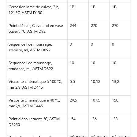
Corrosion lame de cuivre, 3 h,
1B
1B
1B
121 °C, ASTM D130
Point d'éclair, Cleveland en vase
244
270
270
ouvert, °C, ASTM D92
Séquence I de moussage,
0
0
0
stabilité, ml, ASTM D892
Séquence I de moussage,
10
10
10
tendance, ml, ASTM D892
Viscosité cinématique à 100 °C,
5,5
10,12
13,2
mm2/s, ASTM D445
Viscosité cinématique à 40 °C,
29,5
107,5
158
mm2/s, ASTM D445
Point d'écoulement, °C, ASTM
-54
-36
-33
D5950