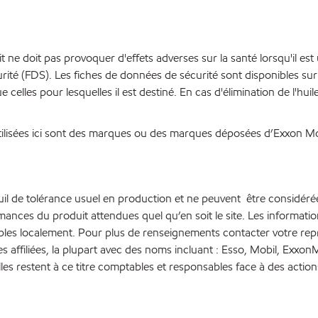
t ne doit pas provoquer d'effets adverses sur la santé lorsqu'il est
é (FDS). Les fiches de données de sécurité sont disponibles sur 
e celles pour lesquelles il est destiné. En cas d'élimination de l'hui
ilisées ici sont des marques ou des marques déposées d’Exxon Mobi
euil de tolérance usuel en production et ne peuvent être considéré
rmances du produit attendues quel qu’en soit le site. Les inform
bles localement. Pour plus de renseignements contacter votre repré
es affiliées, la plupart avec des noms incluant : Esso, Mobil, Ex
lles restent à ce titre comptables et responsables face à des action