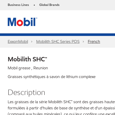
Business Lines
Global Brands
•
ExxonMobil
Mobilith SHC Series PDS
French
Mobilith SHC™
Mobil grease , Reunion
Graisses synthétiques à savon de lithium complexe
Description
Les graisses de la série Mobilith SHC™ sont des graisses haut
formulées à partir d'huiles de base de synthèse et d'un épaissi
(comparé aux huiles minérales), ce qui leur confère une exce