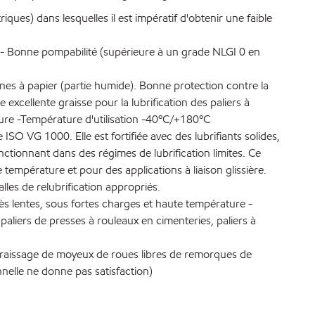
ues) dans lesquelles il est impératif d'obtenir une faible
ds - Bonne pompabilité (supérieure à un grade NLGI 0 en
es à papier (partie humide). Bonne protection contre la
 excellente graisse pour la lubrification des paliers à
ature -Température d'utilisation -40ºC/+180ºC
SO VG 1000. Elle est fortifiée avec des lubrifiants solides,
ctionnant dans des régimes de lubrification limites. Ce
 température et pour des applications à liaison glissière.
les de relubrification appropriés.
rès lentes, sous fortes charges et haute température -
 paliers de presses à rouleaux en cimenteries, paliers à
(graissage de moyeux de roues libres de remorques de
nelle ne donne pas satisfaction)