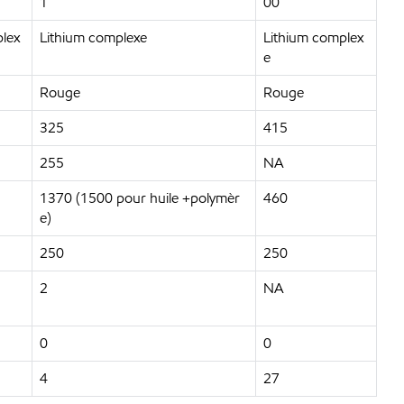
1
00
lex
Lithium complexe
Lithium complex
e
Rouge
Rouge
325
415
255
NA
1370 (1500 pour huile +polymèr
460
e)
250
250
2
NA
0
0
4
27