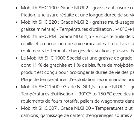
Mobilith SHC 100 : Grade NLGI 2 - graisse anti-usure re
friction, une usure réduite et une longue durée de serv
Mobilith SHC 220 : Grade NLGI 2 - graisse multi-usages 
graisse minérale) - Températures d'utilisation : -40ºC/
Mobilith SHC PM : Grade NLGI 1,5 - Viscosité huile de 
rouille et la corrosion due aux eaux acides. La forte visc
roulements fortements chargés des sections presses. Faib
La Mobilith SHC 1000 Special est une graisse de grade NL
dont 11 % de graphite et 1 % de bisulfure de molybdène 
produit est conçu pour prolonger la durée de vie des pali
Plage de températures d’exploitation recommandée pour 
Mobilith SHC 1500 : Grade NLGI 1,5 - grade NLGI 1 - gra
Températures d'utilisation : -30°C* to 150 ºC avec des in
roulements de fours rotatifs, paliers de wagonnets dans 
Mobilith SHC 007 : Grade NLGI 00 - Températures d'util
camions, garnissage de carters d'engrenages soumis à d