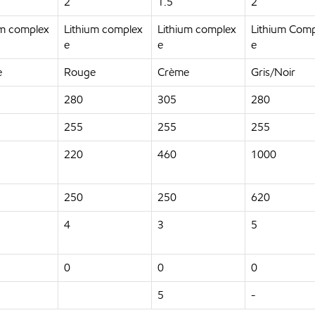
2
1.5
2
um complex
Lithium complex
Lithium complex
Lithium Comp
e
e
e
e
Rouge
Crème
Gris/Noir
280
305
280
255
255
255
220
460
1000
250
250
620
4
3
5
0
0
0
5
-