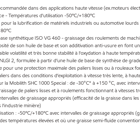
commandée dans des applications haute vitesse (ex.moteurs électriq
ice - Températures d'utilisation -50ºC/+180ºC
pour la lubrification de matériels industriels ou automotive lour
+180ºC
base synthétique ISO VG 460 - graissage des roulements de machin
osité de son huile de base et son additivation anti-usure en font une
le volatilité et très bonne stabilité à l'oxydation à haute tempér
GI 2, formulée à partir d’une huile de base de synthèse de grade I
pour une protection maximale des paliers lisses ou à rouleaux fon
ers dans des conditions d’exploitation à vitesse très lente, à haute
la Mobilith SHC 1000 Special : de -30°C* à +150 °C, avec interval
issage de paliers lisses et à roulements fonctionnant à vitesses t
tervalles de graissage appropriés (efficacité de la graisse dans les
l'industrie minière)
isation : -50ºC/+180ºC avec intervalles de graissage appropriés 
es températures élevées et où une graisse semi-fluide convention