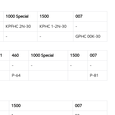
1000 Special
1500
007
KPFHC 2N-30
KPHC 1-2N-30
-
-
-
GPHC 00K-30
1
460
1000 Special
1500
007
-
-
-
-
P-64
P-81
1500
007