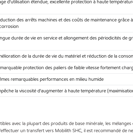
age d'utilisation étendue, excellente protection à haute températur
duction des arrêts machines et des coûts de maintenance grâce à un
 corrosion
ngue durée de vie en service et allongement des périodicités de gra
élioration de la durée de vie du matériel et réduction de la cons
marquable protection des paliers de faible vitesse fortement ch
mes remarquables performances en milieu humide
pêche la viscosité d'augmenter à haute température (maximisation d
atibles avec la plupart des produits de base minérale, les mélanges
effectuer un transfert vers Mobilith SHC, il est recommandé de net