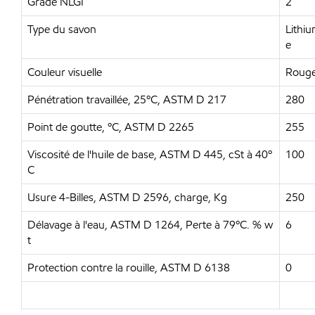
Grade NLGI
2
Type du savon
Lithi
e
Couleur visuelle
Roug
Pénétration travaillée, 25ºC, ASTM D 217
280
Point de goutte, ºC, ASTM D 2265
255
Viscosité de l'huile de base, ASTM D 445, cSt à 40º
100
C
Usure 4-Billes, ASTM D 2596, charge, Kg
250
Délavage à l'eau, ASTM D 1264, Perte à 79ºC. % w
6
t
Protection contre la rouille, ASTM D 6138
0