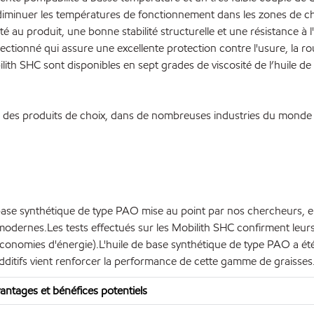
 diminuer les températures de fonctionnement dans les zones de cha
é au produit, une bonne stabilité structurelle et une résistance à l
ectionné qui assure une excellente protection contre l'usure, la roui
ilith SHC sont disponibles en sept grades de viscosité de l’huile 
es produits de choix, dans de nombreuses industries du monde entie
ase synthétique de type PAO mise au point par nos chercheurs, ell
odernes.Les tests effectués sur les Mobilith SHC confirment leur
et économies d'énergie).L'huile de base synthétique de type PAO a é
additifs vient renforcer la performance de cette gamme de graisses
antages et bénéfices potentiels