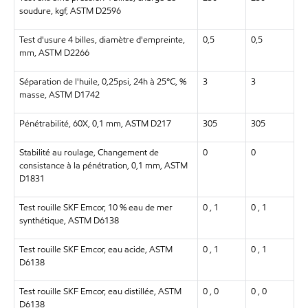
soudure, kgf, ASTM D2596
Test d'usure 4 billes, diamètre d'empreinte,
0,5
0,5
mm, ASTM D2266
Séparation de l'huile, 0,25psi, 24h à 25°C, %
3
3
masse, ASTM D1742
Pénétrabilité, 60X, 0,1 mm, ASTM D217
305
305
Stabilité au roulage, Changement de
0
0
consistance à la pénétration, 0,1 mm, ASTM
D1831
Test rouille SKF Emcor, 10 % eau de mer
0 , 1
0 , 1
synthétique, ASTM D6138
Test rouille SKF Emcor, eau acide, ASTM
0 , 1
0 , 1
D6138
Test rouille SKF Emcor, eau distillée, ASTM
0 , 0
0 , 0
D6138