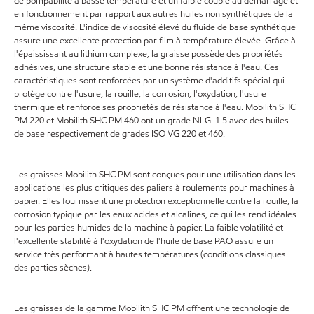
de pompabilité à basse température et un faible couple au démarrage et
en fonctionnement par rapport aux autres huiles non synthétiques de la
même viscosité. L'indice de viscosité élevé du fluide de base synthétique
assure une excellente protection par film à température élevée. Grâce à
l'épaississant au lithium complexe, la graisse possède des propriétés
adhésives, une structure stable et une bonne résistance à l'eau. Ces
caractéristiques sont renforcées par un système d'additifs spécial qui
protège contre l'usure, la rouille, la corrosion, l'oxydation, l'usure
thermique et renforce ses propriétés de résistance à l'eau. Mobilith SHC
PM 220 et Mobilith SHC PM 460 ont un grade NLGI 1.5 avec des huiles
de base respectivement de grades ISO VG 220 et 460.
Les graisses Mobilith SHC PM sont conçues pour une utilisation dans les
applications les plus critiques des paliers à roulements pour machines à
papier. Elles fournissent une protection exceptionnelle contre la rouille, la
corrosion typique par les eaux acides et alcalines, ce qui les rend idéales
pour les parties humides de la machine à papier. La faible volatilité et
l'excellente stabilité à l'oxydation de l'huile de base PAO assure un
service très performant à hautes températures (conditions classiques
des parties sèches).
Les graisses de la gamme Mobilith SHC PM offrent une technologie de