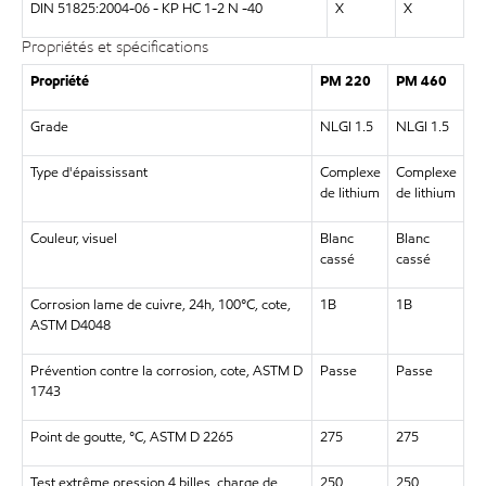
DIN 51825:2004-06 - KP HC 1-2 N -40
X
X
Propriétés et spécifications
Propriété
PM 220
PM 460
Grade
NLGI 1.5
NLGI 1.5
Type d'épaississant
Complexe
Complexe
de lithium
de lithium
Couleur, visuel
Blanc
Blanc
cassé
cassé
Corrosion lame de cuivre, 24h, 100°C, cote,
1B
1B
ASTM D4048
Prévention contre la corrosion, cote, ASTM D
Passe
Passe
1743
Point de goutte, °C, ASTM D 2265
275
275
Test extrême pression 4 billes, charge de
250
250