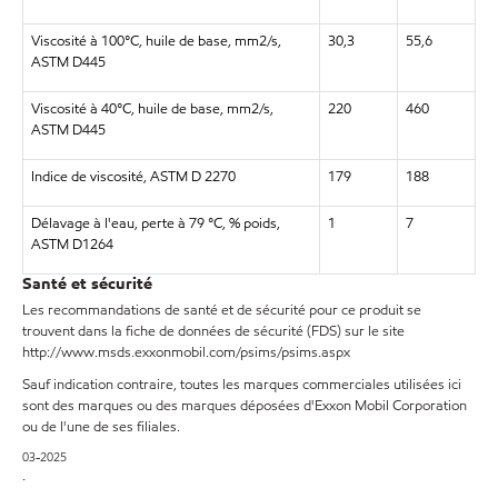
Viscosité à 100°C, huile de base, mm2/s,
30,3
55,6
ASTM D445
Viscosité à 40°C, huile de base, mm2/s,
220
460
ASTM D445
Indice de viscosité, ASTM D 2270
179
188
Délavage à l'eau, perte à 79 °C, % poids,
1
7
ASTM D1264
Santé et sécurité
Les recommandations de santé et de sécurité pour ce produit se
trouvent dans la fiche de données de sécurité (FDS) sur le site
http://www.msds.exxonmobil.com/psims/psims.aspx
Sauf indication contraire, toutes les marques commerciales utilisées ici
sont des marques ou des marques déposées d'Exxon Mobil Corporation
ou de l'une de ses filiales.
03-2025
.