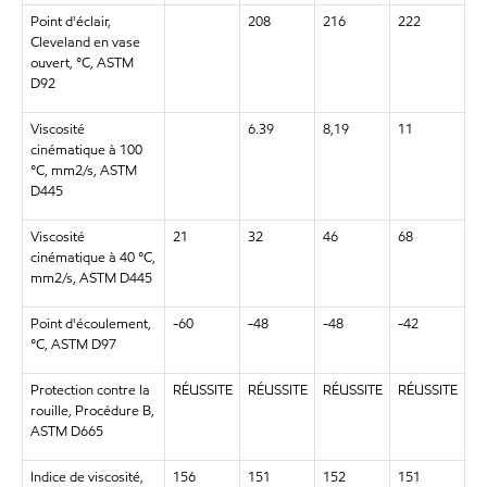
Point d'éclair,
208
216
222
Cleveland en vase
ouvert, °C, ASTM
D92
Viscosité
6.39
8,19
11
cinématique à 100
°C, mm2/s, ASTM
D445
Viscosité
21
32
46
68
cinématique à 40 °C,
mm2/s, ASTM D445
Point d'écoulement,
-60
-48
-48
-42
°C, ASTM D97
Protection contre la
RÉUSSITE
RÉUSSITE
RÉUSSITE
RÉUSSITE
rouille, Procédure B,
ASTM D665
Indice de viscosité,
156
151
152
151