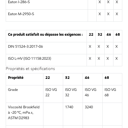
Eaton I-286-S
X
X
X
Eaton M-2950-S
X
X
X
Ce produit satisfait ou dépasse les exigences :
22
32
46
68
DIN 51524-3:2017-06
X
X
X
X
ISO L-HV (ISO 11158:2023)
X
X
X
X
Propriétés et spécifications
Propriété
22
32
46
68
Grade
ISO VG
ISO VG
ISO VG
ISO VG
22
32
46
68
Viscosité Brookfield
1740
3240
à -20 °C, mPa.s,
ASTM D2983