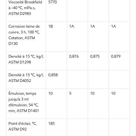
Viscosité Brookfield
5770
à -40 °C, mPa.s,
ASTM D2983
Corrosion lame de
1B
1A
1A
1A
cuivre, 3 h, 100 °C,
Cotation, ASTM
D130
Densité à 15 °C, kg/l,
0,876
0,875
0,879
ASTM D1298
Densité à 15 °C, kg/l,
0,858
ASTM D4052
Émulsion, temps
10
5
10
10
jusqu’à 3 ml
d’émulsion, 54 °C,
min, ASTM D1401
Point d'éclair, °C,
185
ASTM D92