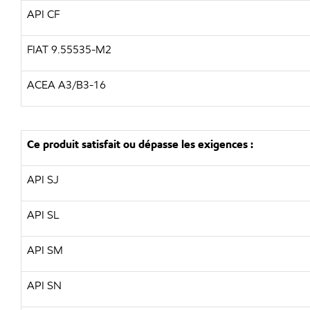
API CF
FIAT 9.55535-M2
ACEA A3/B3-16
Ce produit satisfait ou dépasse les exigences :
API SJ
API SL
API SM
API SN