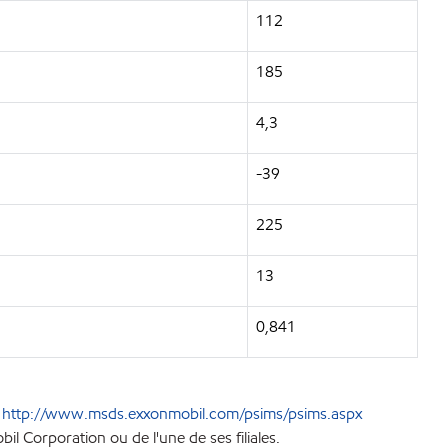
112
185
4,3
-39
225
13
0,841
e
http://www.msds.exxonmobil.com/psims/psims.aspx
l Corporation ou de l'une de ses filiales.