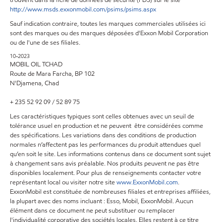
trouvent dans la fiche de données de sécurité (FDS) sur le site
http://www.msds.exxonmobil.com/psims/psims.aspx
Sauf indication contraire, toutes les marques commerciales utilisées ici
sont des marques ou des marques déposées d'Exxon Mobil Corporation
ou de l'une de ses filiales.
10-2023
MOBIL OIL TCHAD
Route de Mara Farcha, BP 102
N'Djamena, Chad
+ 235 52 92 09 / 52 89 75
Les caractéristiques typiques sont celles obtenues avec un seuil de
tolérance usuel en production et ne peuvent être considérées comme
des spécifications. Les variations dans des conditions de production
normales n’affectent pas les performances du produit attendues quel
qu’en soit le site. Les informations contenus dans ce document sont sujet
à changement sans avis préalable. Nos produits peuvent ne pas être
disponibles localement. Pour plus de renseignements contacter votre
représentant local ou visiter notre site
www.ExxonMobil.com
.
ExxonMobil est constituée de nombreuses filiales et entreprises affiliées,
la plupart avec des noms incluant : Esso, Mobil, ExxonMobil. Aucun
élément dans ce document ne peut substituer ou remplacer
l'individualité corporative des sociétés locales. Elles restent à ce titre