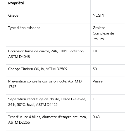
Propriété
Grade
NLGI 1
Type d'épaississant
Graisse –
Complexe de
lithium
Corrosion lame de cuivre, 24h, 100°C, cotation,
1A
ASTM D4048
Charge Timken OK, lb, ASTM D2509
50
Prévention contre la corrosion, cote, ASTM D
Passe
1743
Séparation centrifuge de l'huile, Force G élevée,
1
24 h, 50°C, %vol, ASTM D4425
Test d'usure 4 billes, diamètre d'empreinte, mm,
0,43
ASTM D2266