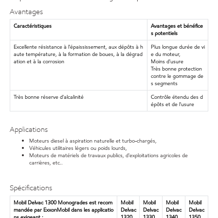
Avantages
Caractéristiques
Avantages et bénéfice
s potentiels
Excellente résistance à l'épaississement, aux dépôts à h
Plus longue durée de vi
aute température, à la formation de boues, à la dégrad
e du moteur,
ation et à la corrosion
Moins d'usure
Très bonne protection
contre le gommage de
s segments
Très bonne réserve d'alcalinité
Contrôle étendu des d
épôts et de l'usure
Applications
Moteurs diesel à aspiration naturelle et turbo-chargés,
Véhicules utilitaires légers ou poids lourds,
Moteurs de matériels de travaux publics, d'exploitations agricoles de
carrières, etc..
Spécifications
Mobil Delvac 1300 Monogrades est recom
Mobil
Mobil
Mobil
Mobil
mandée par ExxonMobil dans les applicatio
Delvac
Delvac
Delvac
Delvac
ns exigeant :
1320
1330
1340
1350