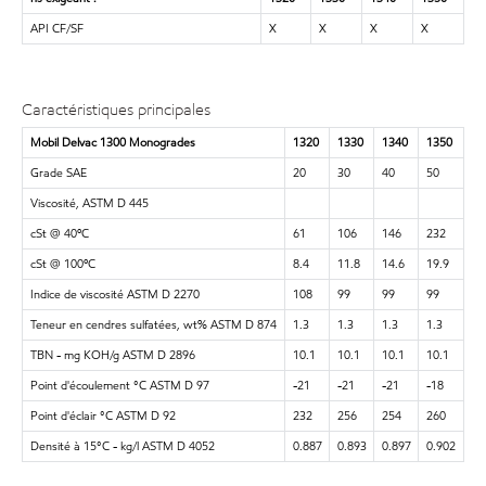
API CF/SF
X
X
X
X
Caractéristiques principales
Mobil Delvac 1300 Monogrades
1320
1330
1340
1350
Grade SAE
20
30
40
50
Viscosité, ASTM D 445
cSt @ 40ºC
61
106
146
232
cSt @ 100ºC
8.4
11.8
14.6
19.9
Indice de viscosité ASTM D 2270
108
99
99
99
Teneur en cendres sulfatées, wt% ASTM D 874
1.3
1.3
1.3
1.3
TBN - mg KOH/g ASTM D 2896
10.1
10.1
10.1
10.1
Point d'écoulement °C ASTM D 97
-21
-21
-21
-18
Point d'éclair °C ASTM D 92
232
256
254
260
Densité à 15°C - kg/l ASTM D 4052
0.887
0.893
0.897
0.902