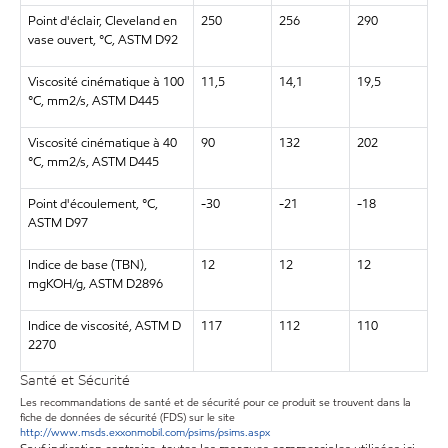
Point d'éclair, Cleveland en
250
256
290
vase ouvert, °C, ASTM D92
Viscosité cinématique à 100
11,5
14,1
19,5
°C, mm2/s, ASTM D445
Viscosité cinématique à 40
90
132
202
°C, mm2/s, ASTM D445
Point d'écoulement, °C,
-30
-21
-18
ASTM D97
Indice de base (TBN),
12
12
12
mgKOH/g, ASTM D2896
Indice de viscosité, ASTM D
117
112
110
2270
Santé et Sécurité
Les recommandations de santé et de sécurité pour ce produit se trouvent dans la
fiche de données de sécurité (FDS) sur le site
http://www.msds.exxonmobil.com/psims/psims.aspx