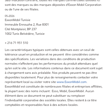
Sauf indication contraire, toutes les marques commerciales utilisées ici
sont des marques ou des marques déposées d'Exxon Mobil Corporation
ou de l'une de ses filiales.
05-2026
ExxonMobil Tunisie
Immeuble Ennouzha 2, Rue 8301
Cité Montplaisir, BP 237
1002 Tunis Belvédère, Tunisie
+ 216 71 951 510
Les caractéristiques typiques sont celles obtenues avec un seuil de
tolérance usuel en production et ne peuvent être considérées comme
des spécifications. Les variations dans des conditions de production
normales n’affectent pas les performances du produit attendues quel
qu’en soit le site. Les informations contenus dans ce document sont sujet
à changement sans avis préalable. Nos produits peuvent ne pas être
disponibles localement. Pour plus de renseignements contacter votre
représentant local ou visiter notre site
www.ExxonMobil.com
.
ExxonMobil est constituée de nombreuses filiales et entreprises affiliées,
la plupart avec des noms incluant : Esso, Mobil, ExxonMobil. Aucun
élément dans ce document ne peut substituer ou remplacer
l'individualité corporative des sociétés locales. Elles restent à ce titre
comptables et responsables face à des actions locales.