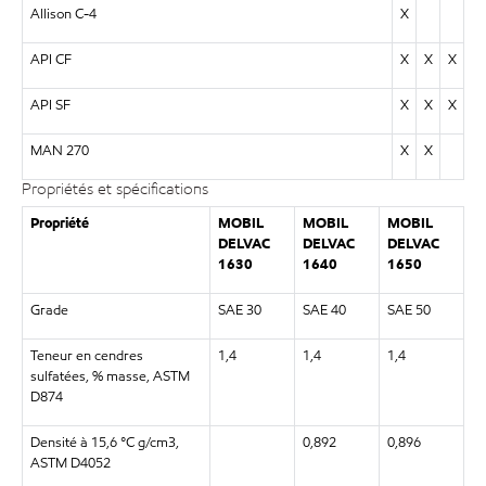
Allison C-4
X
API CF
X
X
X
API SF
X
X
X
MAN 270
X
X
Propriétés et spécifications
Propriété
MOBIL
MOBIL
MOBIL
DELVAC
DELVAC
DELVAC
1630
1640
1650
Grade
SAE 30
SAE 40
SAE 50
Teneur en cendres
1,4
1,4
1,4
sulfatées, % masse, ASTM
D874
Densité à 15,6 °C g/cm3,
0,892
0,896
ASTM D4052