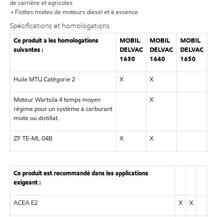
de carrière et agricoles
• Flottes mixtes de moteurs diesel et à essence
Spécifications et homologations
Ce produit a les homologations
MOBIL
MOBIL
MOBIL
suivantes :
DELVAC
DELVAC
DELVAC
1630
1640
1650
Huile MTU Catégorie 2
X
X
Moteur Wartsila 4 temps moyen
X
régime pour un système à carburant
mixte ou distillat.
ZF TE-ML 04B
X
X
Ce produit est recommandé dans les applications
exigeant :
ACEA E2
X
X