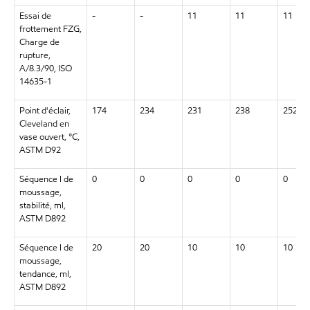
Essai de
-
-
11
11
11
frottement FZG,
Charge de
rupture,
A/8.3/90, ISO
14635-1
Point d'éclair,
174
234
231
238
252
Cleveland en
vase ouvert, °C,
ASTM D92
Séquence I de
0
0
0
0
0
moussage,
stabilité, ml,
ASTM D892
Séquence I de
20
20
10
10
10
moussage,
tendance, ml,
ASTM D892