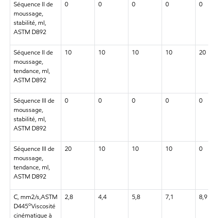
Séquence II de
0
0
0
0
0
moussage,
stabilité, ml,
ASTM D892
Séquence II de
10
10
10
10
20
moussage,
tendance, ml,
ASTM D892
Séquence III de
0
0
0
0
0
moussage,
stabilité, ml,
ASTM D892
Séquence III de
20
10
10
10
0
moussage,
tendance, ml,
ASTM D892
C, mm2/s,ASTM
2,8
4,4
5,8
7,1
8,9
o
D445
Viscosité
cinématique à