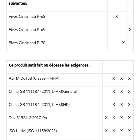
suivantes:
Fives Cincinnati P-68
X
Fives Cincinnati P-69
X
Fives Cincinnati P-70
X
Ce produit satisfait ou dépasse les exigences :
ASTM D6158 (Classe HMHP)
X
X
X
China GB 11118.1-2011, L-HM(General)
X
X
X
China GB 11118.1-2011, L-HM(HP)
X
X
X
DIN 51524-2:2017-06
X
X
X
X
ISO L-HM (ISO 11158:2023)
X
X
X
X