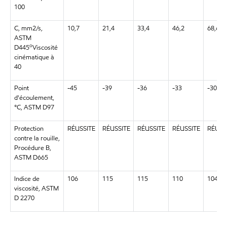
100
C, mm2/s,
10,7
21,4
33,4
46,2
68,6
ASTM
o
D445
Viscosité
cinématique à
40
Point
-45
-39
-36
-33
-30
d'écoulement,
°C, ASTM D97
Protection
RÉUSSITE
RÉUSSITE
RÉUSSITE
RÉUSSITE
RÉUSS
contre la rouille,
Procédure B,
ASTM D665
Indice de
106
115
115
110
104
viscosité, ASTM
D 2270