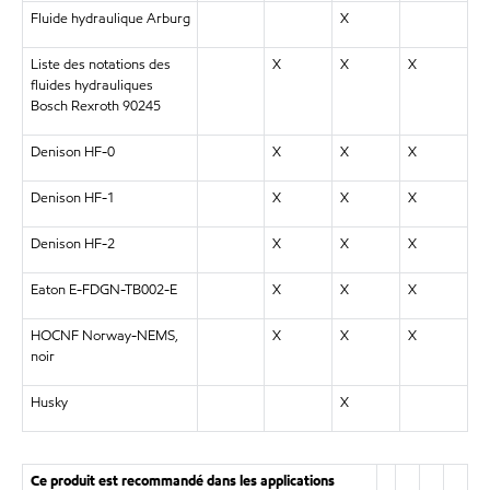
Fluide hydraulique Arburg
X
Liste des notations des
X
X
X
fluides hydrauliques
Bosch Rexroth 90245
Denison HF-0
X
X
X
Denison HF-1
X
X
X
Denison HF-2
X
X
X
Eaton E-FDGN-TB002-E
X
X
X
HOCNF Norway-NEMS,
X
X
X
noir
Husky
X
Ce produit est recommandé dans les applications