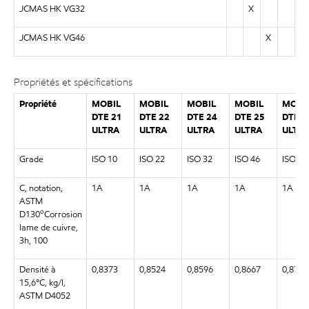
JCMAS HK VG32
X
JCMAS HK VG46
X
Propriétés et spécifications
Propriété
MOBIL
MOBIL
MOBIL
MOBIL
MOBI
DTE 21
DTE 22
DTE 24
DTE 25
DTE 2
ULTRA
ULTRA
ULTRA
ULTRA
ULTR
Grade
ISO 10
ISO 22
ISO 32
ISO 46
ISO 68
C, notation,
1A
1A
1A
1A
1A
ASTM
o
D130
Corrosion
lame de cuivre,
3h, 100
Densité à
0,8373
0,8524
0,8596
0,8667
0,8743
15,6°C, kg/l,
ASTM D4052