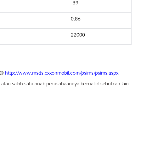
-39
0,86
22000
) @
http://www.msds.exxonmobil.com/psims/psims.aspx
tau salah satu anak perusahaannya kecuali disebutkan lain.