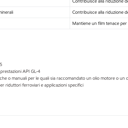
Contribuisce alla riduzione de
minerali
Contribuisce alla riduzione de
Mantiene un film tenace per u
-5
i prestazioni API GL-4
he o manuali per le quali sia raccomandato un olio motore o un ol
per riduttori ferroviari e applicazioni specifici