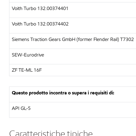
Voith Turbo
132.00374401
Voith Turbo
132.00374402
Siemens Traction Gears GmbH (former Flender Rail)
T7302
SEW-Eurodrive
ZF
TE-ML 16F
Questo prodotto incontra o supera i requisiti di:
API
GL-5
Caratteristiche tipiche