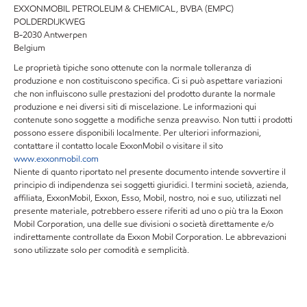
EXXONMOBIL PETROLEUM & CHEMICAL, BVBA (EMPC)
POLDERDIJKWEG
B-2030 Antwerpen
Belgium
Le proprietà tipiche sono ottenute con la normale tolleranza di
produzione e non costituiscono specifica. Ci si può aspettare variazioni
che non influiscono sulle prestazioni del prodotto durante la normale
produzione e nei diversi siti di miscelazione. Le informazioni qui
contenute sono soggette a modifiche senza preavviso. Non tutti i prodotti
possono essere disponibili localmente. Per ulteriori informazioni,
contattare il contatto locale ExxonMobil o visitare il sito
www.exxonmobil.com
Niente di quanto riportato nel presente documento intende sovvertire il
principio di indipendenza sei soggetti giuridici. I termini società, azienda,
affiliata, ExxonMobil, Exxon, Esso, Mobil, nostro, noi e suo, utilizzati nel
presente materiale, potrebbero essere riferiti ad uno o più tra la Exxon
Mobil Corporation, una delle sue divisioni o società direttamente e/o
indirettamente controllate da Exxon Mobil Corporation. Le abbrevazioni
sono utilizzate solo per comodità e semplicità.