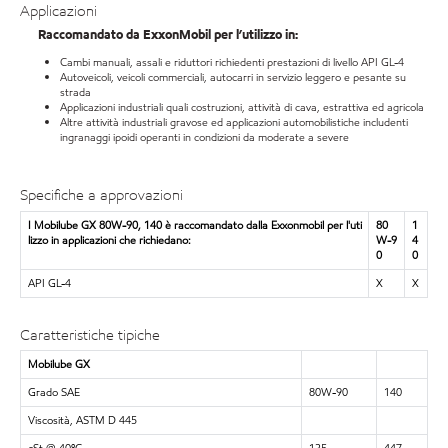
Applicazioni
Raccomandato da ExxonMobil per l’utilizzo in:
Cambi manuali, assali e riduttori richiedenti prestazioni di livello API GL-4
Autoveicoli, veicoli commerciali, autocarri in servizio leggero e pesante su
strada
Applicazioni industriali quali costruzioni, attività di cava, estrattiva ed agricola
Altre attività industriali gravose ed applicazioni automobilistiche includenti
ingranaggi ipoidi operanti in condizioni da moderate a severe
Specifiche a approvazioni
I Mobilube GX 80W-90, 140 è raccomandato dalla Exxonmobil per l'uti
80
1
lizzo in applicazioni che richiedano:
W-9
4
0
0
API GL-4
X
X
Caratteristiche tipiche
Mobilube GX
Grado SAE
80W-90
140
Viscosità, ASTM D 445