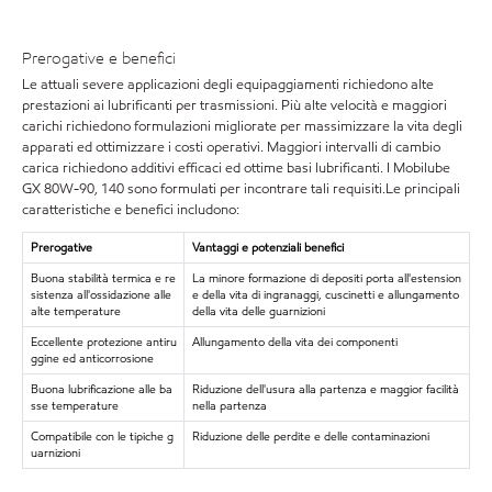
Prerogative e benefici
Le attuali severe applicazioni degli equipaggiamenti richiedono alte
prestazioni ai lubrificanti per trasmissioni. Più alte velocità e maggiori
carichi richiedono formulazioni migliorate per massimizzare la vita degli
apparati ed ottimizzare i costi operativi. Maggiori intervalli di cambio
carica richiedono additivi efficaci ed ottime basi lubrificanti. I Mobilube
GX 80W-90, 140 sono formulati per incontrare tali requisiti.Le principali
caratteristiche e benefici includono:
Prerogative
Vantaggi e potenziali benefici
Buona stabilità termica e re
La minore formazione di depositi porta all'estension
sistenza all'ossidazione alle
e della vita di ingranaggi, cuscinetti e allungamento
alte temperature
della vita delle guarnizioni
Eccellente protezione antiru
Allungamento della vita dei componenti
ggine ed anticorrosione
Buona lubrificazione alle ba
Riduzione dell'usura alla partenza e maggior facilità
sse temperature
nella partenza
Compatibile con le tipiche g
Riduzione delle perdite e delle contaminazioni
uarnizioni