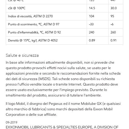
cSt @ 40ºC
135
447
cSt @ 100ºC
14.5
30.0
Indice di viscosità, ASTM D 2270
104
95
Punto di scorrimento, ºC, ASTM D 97
-33
-6
Punto d'infiammabilità, ºC, ASTM D 92
240
260
Densità @ 15ºC, kg/l, ASTM D 4052
0.89
0.91
Salute e sicurezza
In base alle informazioni attualmente disponibili, non si prevede che
questo prodotto provochi effetti nocivi sulla salute, se usato per le
applicazioni previste e secondo le raccomandazioni fornite nella scheda
dei dati di sicurezza (MSDS). Tali schede sono disponibili su richiesta
presso l'ufficio vendite locale o tramite Internet. Questo prodotto deve
essere usato esclusivamente per l'impiego previsto. Durante lo
smaltimento del prodotto, assicurarsi di tutelare l'ambiente.
Il logo Mobil, il disegno del Pegasus ed il nome Mobilube GX (e qualsiasi
altro marchio di fabbrica) sono marchi depositati della Exxon Mobil
Corporation o delle sue affiliate.
09-2019
EXXONMOBIL LUBRICANTS & SPECIALTIES EUROPE, A DIVISION OF