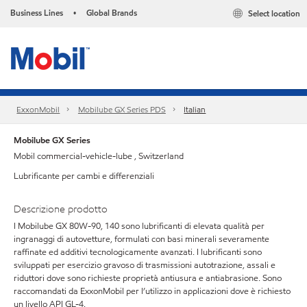
Business Lines
Global Brands
Select location
•
ExxonMobil
Mobilube GX Series PDS
Italian
Mobilube GX Series
Mobil commercial-vehicle-lube , Switzerland
Lubrificante per cambi e differenziali
Descrizione prodotto
I Mobilube GX 80W-90, 140 sono lubrificanti di elevata qualità per
ingranaggi di autovetture, formulati con basi minerali severamente
raffinate ed additivi tecnologicamente avanzati. I lubrificanti sono
sviluppati per esercizio gravoso di trasmissioni autotrazione, assali e
riduttori dove sono richieste proprietà antiusura e antiabrasione. Sono
raccomandati da ExxonMobil per l’utilizzo in applicazioni dove è richiesto
un livello API GL-4.