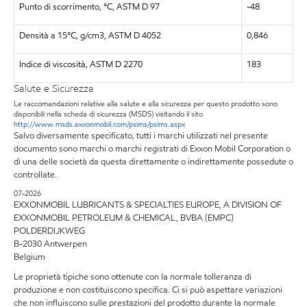
Punto di scorrimento, °C, ASTM D 97
-48
Densità a 15°C, g/cm3, ASTM D 4052
0,846
Indice di viscosità, ASTM D 2270
183
Salute e Sicurezza
Le raccomandazioni relative alla salute e alla sicurezza per questo prodotto sono
disponibili nella scheda di sicurezza (MSDS) visitando il sito
http://www.msds.exxonmobil.com/psims/psims.aspx
Salvo diversamente specificato, tutti i marchi utilizzati nel presente
documento sono marchi o marchi registrati di Exxon Mobil Corporation o
di una delle società da questa direttamente o indirettamente possedute o
controllate.
07-2026
EXXONMOBIL LUBRICANTS & SPECIALTIES EUROPE, A DIVISION OF
EXXONMOBIL PETROLEUM & CHEMICAL, BVBA (EMPC)
POLDERDIJKWEG
B-2030 Antwerpen
Belgium
Le proprietà tipiche sono ottenute con la normale tolleranza di
produzione e non costituiscono specifica. Ci si può aspettare variazioni
che non influiscono sulle prestazioni del prodotto durante la normale