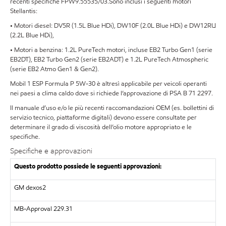
recenti specifiche FPW9.55535/03.Sono inclusi i seguenti motori
Stellantis:
• Motori diesel: DV5R (1.5L Blue HDi), DW10F (2.0L Blue HDi) e DW12RU
(2.2L Blue HDi),
• Motori a benzina: 1.2L PureTech motori, incluse EB2 Turbo Gen1 (serie
EB2DT), EB2 Turbo Gen2 (serie EB2ADT) e 1.2L PureTech Atmospheric
(serie EB2 Atmo Gen1 & Gen2).
Mobil 1 ESP Formula P 5W-30 è altresì applicabile per veicoli operanti
nei paesi a clima caldo dove si richiede l’approvazione di PSA B 71 2297.
Il manuale d’uso e/o le più recenti raccomandazioni OEM (es. bollettini di
servizio tecnico, piattaforme digitali) devono essere consultate per
determinare il grado di viscosità dell’olio motore appropriato e le
specifiche.
Specifiche e approvazioni
Questo prodotto possiede le seguenti approvazioni:
GM dexos2
MB-Approval 229.31