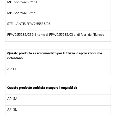
MB-Approval 229.51
MB-Approval 229.52
STELLANTIS FPW9.55535/03
FPW9.55535/05 è il nome di FPW9.55535/03 al di fuori dell'Europa
Questo prodotto è raccomandato per l’utilizzo in applicazioni che
richiedano:
API CF
Questo prodotto soddisfa o supera i requisiti di:
API SJ
API SL