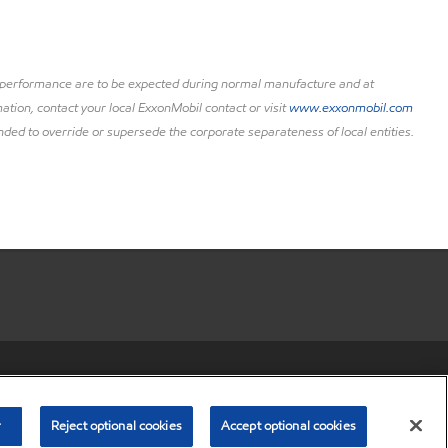
uct performance are to be expected during normal manufacture and at
ation, contact your local ExxonMobil contact or visit
www.exxonmobil.com
nded to override or supersede the corporate separateness of local entities.
r share my personal information)
•
Privacy Policy
•
Terms & Conditions
© Copyright 2003-
2026
Exxon Mobil Corporation. All Rights Reserved.
r
Reject optional cookies
Accept optional cookies