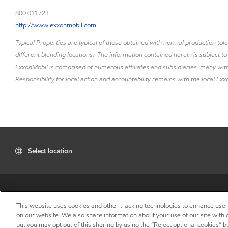
800.011723
http://www.exxonmobil.com
Typical Properties are typical of those obtained with normal production to
different blending locations. The information contained herein is subject to
ExxonMobil is comprised of numerous affiliates and subsidiaries, many with
Responsibility for local action and accountability remains with the local Exxo
Select location
This website uses cookies and other tracking technologies to enhance use
on our website. We also share information about your use of our site with o
but you may opt out of this sharing by using the “Reject optional cookies” 