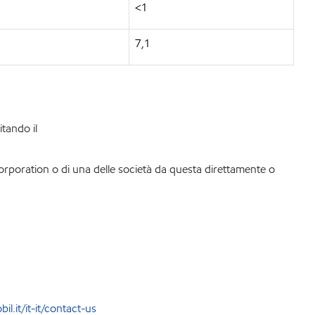
<1
7,1
itando il
Corporation o di una delle società da questa direttamente o
l.it/it-it/contact-us