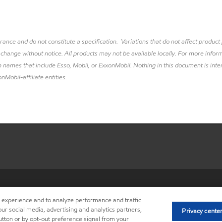
lerance and do not constitute a specification. Variations that do not affect prod
 change without notice. All products may not be available locally. For more inform
 names that include Esso, Mobil, or ExxonMobil. Nothing in this document is inte
nMobil-affiliate entities.
•
Privacy center (Do not sell o
r experience and to analyze performance and traffic
ur social media, advertising and analytics partners,
Privacy cente
button or by opt-out preference signal from your