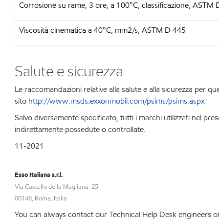
Corrosione su rame, 3 ore, a 100°C, classificazione, ASTM
Viscosità cinematica a 40°C, mm2/s, ASTM D 445
Salute e sicurezza
Le raccomandazioni relative alla salute e alla sicurezza per qu
sito
http://www.msds.exxonmobil.com/psims/psims.aspx
Salvo diversamente specificato, tutti i marchi utilizzati nel 
indirettamente possedute o controllate.
11-2021
Esso Italiana s.r.l.
Via Castello della Magliana 25
00148, Roma, Italia
You can always contact our Technical Help Desk engineers on