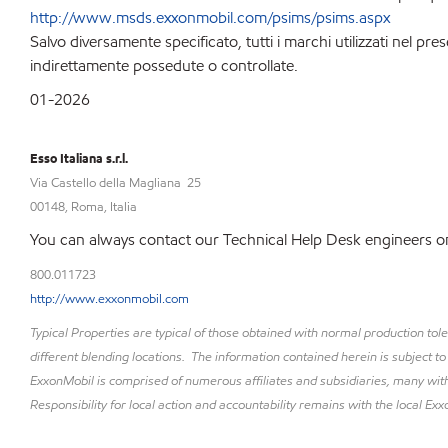
http://www.msds.exxonmobil.com/psims/psims.aspx
Salvo diversamente specificato, tutti i marchi utilizzati nel 
indirettamente possedute o controllate.
01-2026
Esso Italiana s.r.l.
Via Castello della Magliana 25
00148, Roma, Italia
You can always contact our Technical Help Desk engineers on
800.011723
http://www.exxonmobil.com
Typical Properties are typical of those obtained with normal production to
different blending locations. The information contained herein is subject to
ExxonMobil is comprised of numerous affiliates and subsidiaries, many with
Responsibility for local action and accountability remains with the local Exxo