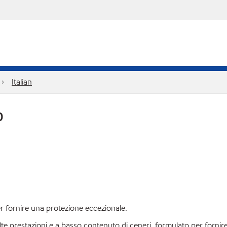
Italian
0
er fornire una protezione eccezionale.
prestazioni e a basso contenuto di ceneri, formulato per fornire