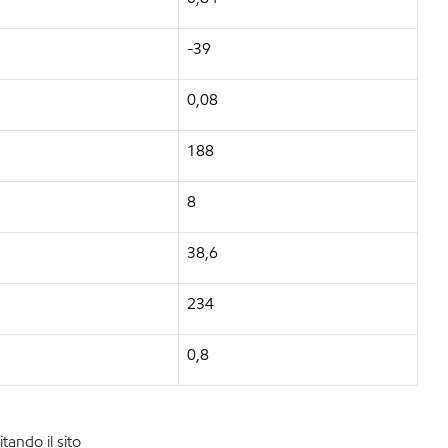
-39
0,08
188
8
38,6
234
0,8
tando il sito