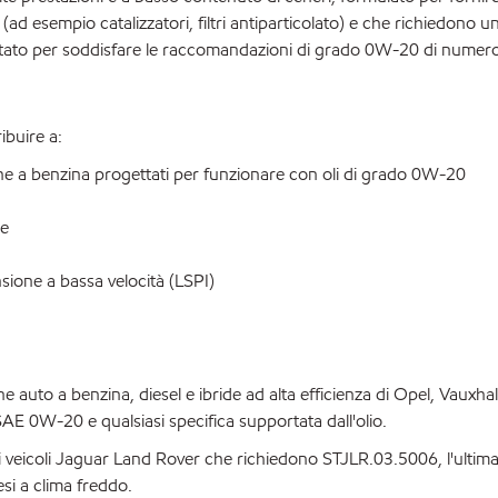
 (ad esempio catalizzatori, filtri antiparticolato) e che richiedono 
ttato per soddisfare le raccomandazioni di grado 0W-20 di numer
buire a:
 che a benzina progettati per funzionare con oli di grado 0W-20
ie
nsione a bassa velocità (LSPI)
to a benzina, diesel e ibride ad alta efficienza di Opel, Vauxhal
AE 0W-20 e qualsiasi specifica supportata dall'olio.
veicoli Jaguar Land Rover che richiedono STJLR.03.5006, l'ultim
si a clima freddo.