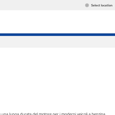
Select location
 una lunga durata del motore per i moderni veicoli a benzina