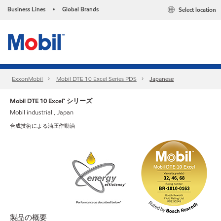
Business Lines
Global Brands
Select location
•
ExxonMobil
Mobil DTE 10 Excel Series PDS
Japanese
Mobil DTE 10 Excel™ シリーズ
Mobil industrial , Japan
合成技術による油圧作動油
製品の概要