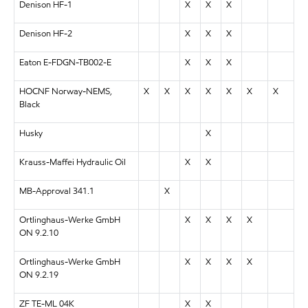
Denison HF-1
X
X
X
Denison HF-2
X
X
X
Eaton E-FDGN-TB002-E
X
X
X
HOCNF Norway-NEMS,
X
X
X
X
X
X
X
Black
Husky
X
Krauss-Maffei Hydraulic Oil
X
X
MB-Approval 341.1
X
Ortlinghaus-Werke GmbH
X
X
X
X
ON 9.2.10
Ortlinghaus-Werke GmbH
X
X
X
X
ON 9.2.19
ZF TE-ML 04K
X
X