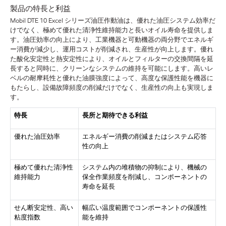
製品の特長と利益
Mobil DTE 10 Excel シリーズ油圧作動油は、優れた油圧システム効率だ
けでなく、極めて優れた清浄性維持能力と長いオイル寿命を提供しま
す。油圧効率の向上により、工業機器と可動機器の両分野でエネルギ
ー消費が減少し、運用コストが削減され、生産性が向上します。優れ
た酸化安定性と熱安定性により、オイルとフィルターの交換間隔を延
長すると同時に、クリーンなシステムの維持を可能にします。高いレ
ベルの耐摩耗性と優れた油膜強度によって、高度な保護性能を機器に
もたらし、設備故障頻度の削減だけでなく、生産性の向上も実現しま
す。
特長
長所と期待できる利益
優れた油圧効率
エネルギー消費の削減またはシステム応答
性の向上
極めて優れた清浄性
システム内の堆積物の抑制により、機械の
維持能力
保全作業頻度を削減し、コンポーネントの
寿命を延長
せん断安定性、高い
幅広い温度範囲でコンポーネントの保護性
粘度指数
能を維持