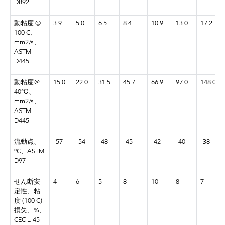
D892
動粘度 @
3.9
5.0
6.5
8.4
10.9
13.0
17.2
100 C、
mm2/s、
ASTM
D445
動粘度＠
15.0
22.0
31.5
45.7
66.9
97.0
148.0
40℃、
mm2/s、
ASTM
D445
流動点、
-57
-54
-48
-45
-42
-40
-38
ºC、ASTM
D97
せん断安
4
6
5
8
10
8
7
定性、粘
度 (100 C)
損失、%、
CEC L-45-