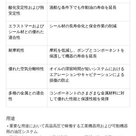
酸化安定性および熱
過酷な条件下でも作動油の寿命を延長
安定性
エラストマーおよび
シール材の長寿命化と保全作業の削減
シール材との優れた
適合性
耐摩耗性
摩耗を低減し、ポンプとコンポーネントを
保護して機器の寿命を延長
優れた空気分離特性
オイルの滞留時間が短いシステムにおける
エアレーションやキャビテーションによる
損傷の防止
多種の金属との適合
コンポーネントのさまざまな金属材料に対
性
して優れた性能と保護性能を発揮
用途
• 重要な用途において高温高圧で稼働する工業機器用および可動機器
用の油圧システム