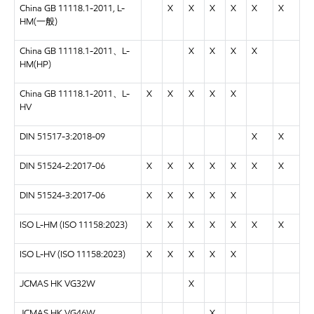
China GB 11118.1-2011, L-
X
X
X
X
X
X
HM(一般)
China GB 11118.1-2011、L-
X
X
X
X
HM(HP)
China GB 11118.1-2011、L-
X
X
X
X
X
HV
DIN 51517-3:2018-09
X
X
DIN 51524-2:2017-06
X
X
X
X
X
X
X
DIN 51524-3:2017-06
X
X
X
X
X
ISO L-HM (ISO 11158:2023)
X
X
X
X
X
X
X
ISO L-HV (ISO 11158:2023)
X
X
X
X
X
JCMAS HK VG32W
X
JCMAS HK VG46W
X