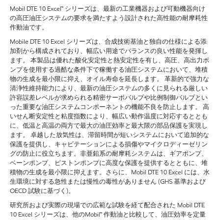
Mobil DTE 10 Excel™ シリーズは、最新の工業機器および可動機器向け
の高圧油圧システムの要求を満たすよう設計された高性能の耐摩耗性
作動油です。
Mobile DTE 10 Excel シリーズは、合成技術基油と独自の仕様による添
加剤から構成されており、幅広い用途でバランスの良い性能を発揮し
ます。 本製品は優れた酸化安定性と熱安定性を有し、高圧、高出力ポ
ンプを使用する過酷な条件下で稼働する油圧システムにおいて、堆積
物の生成を最小限に抑え、オイル寿命を延長します。 革新的で強力な
清浄性維持能力により、最新の油圧システムの多くに見られる厳しい
許容誤差レベルが求められる精密サーボバルブや比例制御バルブとい
った重要な油圧システムコンポーネントの機能不良を防止します。 高
いせん断安定性と粘度指数により、幅広い動作温度に対応するととも
に、低温と高温の両方で最大の油圧効率と最大限の部品保護を実現し
ます。 卓越した放気性は、滞留時間が短いシステムにおいて追加的な
保護を提供し、キャビテーションによる損傷やマイクロディーゼリン
グの防止に役立ちます。非亜鉛系の耐摩耗システムは、ギアポンプ、
ベーンポンプ、ピストンポンプに高度な保護を提供するとともに、堆
積物の生成を最小限に抑えます。さらに、Mobil DTE 10 Excel には、水
生環境に対する急性または慢性の毒性がありません (GHS 基準および
OECD 試験に基づく)。
研究所および実際の現場での広範な試験を経て配合された Mobil DTE
10 Excel シリーズは、他のMobil™ 作動油と比較して、油圧効率を定量