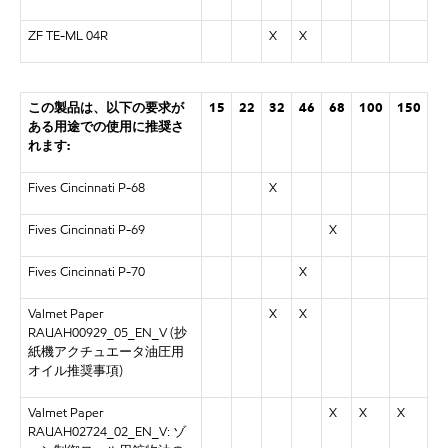
ZF TE-ML 04R
X
X
この製品は、以下の要求が
15
22
32
46
68
100
150
ある用途での使用に推奨さ
れます:
Fives Cincinnati P-68
X
Fives Cincinnati P-69
X
Fives Cincinnati P-70
X
Valmet Paper
X
X
RAUAH00929_05_EN_V (抄
紙機アクチュエータ油圧用
オイル推奨事項)
Valmet Paper
X
X
X
RAUAH02724_02_EN_V: ゾ