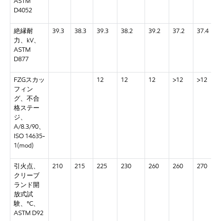
ASTM
D4052
絶縁耐
39.3
38.3
39.3
38.2
39.2
37.2
37.4
力、kV、
ASTM
D877
FZGスカッ
12
12
12
>12
>12
フィン
グ、不合
格ステー
ジ、
A/8.3/90、
ISO 14635-
1(mod)
引火点、
210
215
225
230
260
260
270
クリーブ
ランド開
放式試
験、°C、
ASTM D92