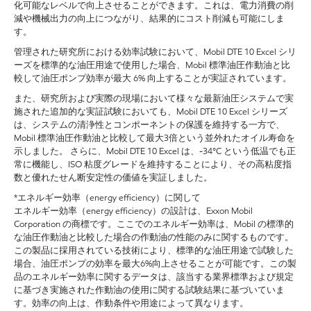
化可能なレベルで向上させることができます。これは、電力消費の削
減や機械出力の向上につながり、結果的にコスト削減も可能にしま
す。
管理された研究所における効率試験において、Mobil DTE 10 Excel シリ
ーズを標準的な油圧用途で使用した場合、Mobil 標準油圧作動油と比
較して油圧ポンプ効率が最大 6% 向上することが実証されています。
また、研究所および実際の現場において様々な最新油圧システムで実
施された追加的な実証試験においても、Mobil DTE 10 Excel シリーズ
は、システムの清浄性とコンポーネントの保護を維持する一方で、
Mobil 標準油圧作動油と比較して最大3倍という並外れたオイル寿命を
示しました。 さらに、Mobil DTE 10 Excel は、-34°C という低温でも正
常に機能し、ISO 粘度グレードを維持することにより、その高粘度指
数と優れたせん断安定性の価値を実証しました。
*エネルギー効率（energy efficiency）に関して
エネルギー効率（energy efficiency）の設計は、Exxon Mobil
Corporation の商標です。ここでのエネルギー効率は、Mobil の標準的
な油圧作動油と比較した場合の作動油の性能のみに関するものです。
この製品に採用されている技術により、標準的な油圧用途で試験した
場合、油圧ポンプの効率を最大6%向上させることが可能です。この製
品のエネルギー効率に関するデータは、該当する業界標準および規定
に基づき実施された作動油の使用に関する試験結果に基づいていま
す。効率の向上は、作動条件や用途によって異なります。