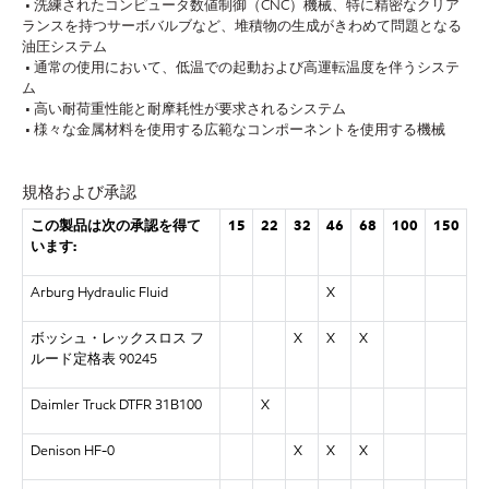
• 洗練されたコンピュータ数値制御（CNC）機械、特に精密なクリア
ランスを持つサーボバルブなど、堆積物の生成がきわめて問題となる
油圧システム
• 通常の使用において、低温での起動および高運転温度を伴うシステ
ム
• 高い耐荷重性能と耐摩耗性が要求されるシステム
• 様々な金属材料を使用する広範なコンポーネントを使用する機械
規格および承認
この製品は次の承認を得て
15
22
32
46
68
100
150
います:
Arburg Hydraulic Fluid
X
ボッシュ・レックスロス フ
X
X
X
ルード定格表 90245
Daimler Truck DTFR 31B100
X
Denison HF-0
X
X
X