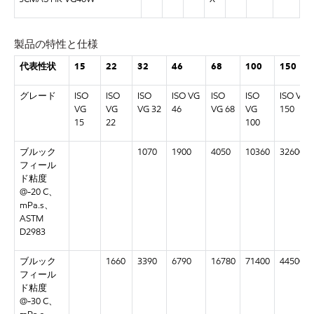
製品の特性と仕様
代表性状
15
22
32
46
68
100
150
グレード
ISO
ISO
ISO
ISO VG
ISO
ISO
ISO VG
VG
VG
VG 32
46
VG 68
VG
150
15
22
100
ブルック
1070
1900
4050
10360
32600
フィール
ド粘度
@-20 C、
mPa.s、
ASTM
D2983
ブルック
1660
3390
6790
16780
71400
445000
フィール
ド粘度
@-30 C、