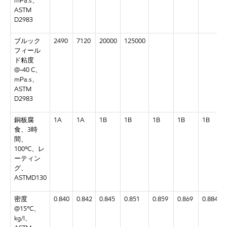
mPa.s、
ASTM
D2983
ブルック
2490
7120
20000
125000
フィール
ド粘度
@-40 C、
mPa.s、
ASTM
D2983
銅板腐
1A
1A
1B
1B
1B
1B
1B
食、3時
間、
100ºC、レ
ーティン
グ、
ASTMD130
密度
0.840
0.842
0.845
0.851
0.859
0.869
0.884
@15°C、
kg/l、