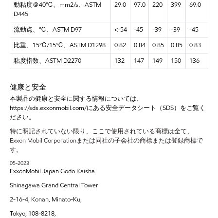
動粘度＠
40℃、mm2/s、ASTM
29.0
97.0
220
399
69.0
D445
流動点、
℃、ASTM D97
<-54
-45
-39
-39
-45
比重、
15℃/15℃、ASTM D1298
0.82
0.84
0.85
0.85
0.83
粘度指数、
ASTM D2270
132
147
149
150
136
健康と安全
本製品の健康と安全に関する情報については、
https://sds.exxonmobil.com/にある安全データシート（SDS）をご覧く
ださい。
特に明記されていない限り、ここで使用されている商標は全て、
Exxon Mobil Corporationまたは同社の子会社の商標または登録商標で
す。
05-2023
ExxonMobil Japan Godo Kaisha
Shinagawa Grand Central Tower
2-16-4, Konan, Minato-Ku,
Tokyo, 108-8218,