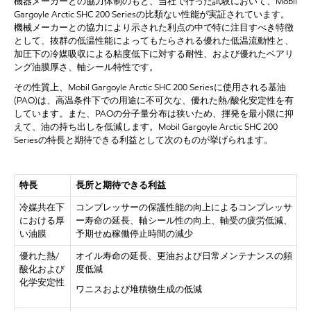
機器メーカーとの協力体制のもと、当社で行った試験において、
Mobil
Gargoyle Arctic SHC 200 Seriesの比類ない性能が実証されています。
機械メーカーとの協力により示された利点の中で特に注目すべき特徴
として、抜群の低温性能によってもたらされる優れた低温流動性と、
加圧下の冷媒吸収による粘度低下に対する耐性、および優れたベアリ
ング油膜厚さ、軸シール特性です。
その性質上、
Mobil Gargoyle Arctic SHC 200 Seriesに使用される基油
(PAO)は、高温条件下での用途に不可欠な、優れた熱/酸化安定性を有
しています。また、PAOの分子量分布は狭いため、揮発を最小限に抑
えて、油の持ち出しを低減します。Mobil Gargoyle Arctic SHC 200
Seriesの特長と期待できる利益として次のものが挙げられます。
特長
長所と期待できる利益
冷媒共在下
コンプレッサーの保護性能の向上によるコンプレッサ
における厚
ー寿命の延長、軸シール性の向上、軸受の疲労低減、
い油膜
予期せぬ稼働停止時間の減少
優れた熱
/
オイル寿命の延長、更油および日常メンテナンスの頻
酸化および
度低減
化学安定性
ワニスおよび堆積物生成の低減