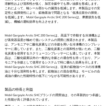
溶解性および混和性が低く、加圧冷媒中でも厚い油膜を形成します。
これによって、軸シール部からの漏洩を低減します。本製品はその安
定性と低揮発性により、鉱物基油で問題となる「低沸点留分の揮発」
を低減します。Mobil Gargoyle Arctic SHC 200 Seriesは、摩擦損失を低
減し、機械の運転効率を向上させます。
Mobil Gargoyle Arctic SHC 200 Seriesは、高温下で作動する冷凍機およ
び蒸発器温度が極めて低いシステムの潤滑に推奨されます。本製品
は、アンモニアや二酸化炭素などの冷媒を用いる冷凍機のコンプレッ
サーに適しています。また、二酸化炭素との混和性が低いため、二酸
化炭素を使用するスクリューコンプレッサーにも適しています。本製
品は、二酸化硫黄以外の一般的な冷媒との適合性を持っており、アン
モニアを冷媒として使用するシステムで特に優れた効果を示します。
Mobil Gargoyle Arctic SHC 200 Seriesは、従来の鉱物油ベースの冷凍機
油と十分な混和性を有します。鉱物油との混合使用は、モービルの合
成油の優れた性能特性の低下につながる可能性があります。
製品の特長と利益
Mobil Gargoyle Arctic SHCブランドの潤滑油は、その革新的かつ卓越し
た性能が高く評価されています。