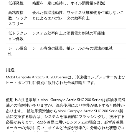
低揮発性
粘度を一定に維持し、オイル消費量を削減
高粘度指
優れた低温流動性、ワックス状堆積物を生成しないこ
数、ワック
とによるエバポレータの効率向上
スフリー
低トラクシ
システム効率向上と消費電力削減の可能性
ョン係数
シール適合
シール寿命の延長、軸シールからの漏洩の低減
性
用途
Mobil Gargoyle Arctic SHC 200 Seriesは、冷凍機コンプレッサーおよび
ヒートポンプ用に特別に設計された合成潤滑油です。
使用上の注意事項：
Mobil Gargoyle Arctic SHC 200 Seriesは鉱油系潤滑
油との溶解性がありますが、混合使用により性能が低下する可能性が
あります。 鉱油系潤滑油からMobil Gargoyle Arctic SHC 200 Series製
品に交換する場合は、システムを徹底的にフラッシングし、洗浄する
必要があります。R22を冷媒に用いるシステムの場合は、必ず冷凍機
メーカーの指示に従い、オイルと冷媒が効率的に分離された状態でコ