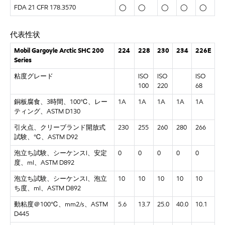
FDA 21 CFR 178.3570
◯
◯
◯
◯
◯
代表性状
Mobil Gargoyle Arctic SHC 200
224
228
230
234
226E
Series
粘度グレード
ISO
ISO
ISO
100
220
68
銅板腐食、
3時間、100℃、レー
1A
1A
1A
1A
1A
ティング、ASTM D130
引火点、クリーブランド開放式
230
255
260
280
266
試験、
℃、ASTM D92
泡立ち試験、シーケンス
I、安定
0
0
0
0
0
度、ml、ASTM D892
泡立ち試験、シーケンス
I、泡立
10
10
10
10
10
ち度、ml、ASTM D892
動粘度＠
100℃、mm2/s、ASTM
5.6
13.7
25.0
40.0
10.1
D445