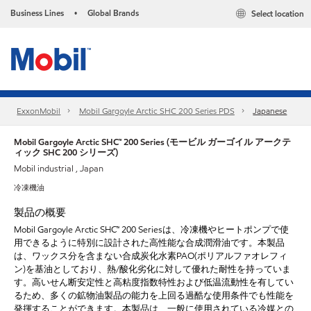
Business Lines
Global Brands
Select location
•
ExxonMobil
Mobil Gargoyle Arctic SHC 200 Series PDS
Japanese
Mobil Gargoyle Arctic SHC™ 200 Series (モービル ガーゴイル アークテ
ィック SHC 200 シリーズ)
Mobil industrial , Japan
冷凍機油
製品の概要
Mobil Gargoyle Arctic SHC™ 200 Seriesは、冷凍機やヒートポンプで使
用できるように特別に設計された高性能な合成潤滑油です。本製品
は、ワックス分を含まない合成炭化水素PAO(ポリアルファオレフィ
ン)を基油としており、熱/酸化劣化に対して優れた耐性を持っていま
す。高いせん断安定性と高粘度指数特性および低温流動性を有してい
るため、多くの鉱物油製品の能力を上回る過酷な使用条件でも性能を
発揮することができます。本製品は、一般に使用されている冷媒との