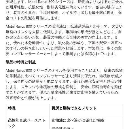
実現します。Mobil Rarus 800 シリーズは、鉱物油よりもはるかに優れ
た耐摩耗性、抗酸化性、耐熱劣化性を備えています。独自の処方によ
り、装置の不具合、下流堆積物、オイル持ち出しを最小限に抑え、保
全コストの削減を可能にします。
Mobil Rarus 800 シリーズの潤滑油は、鉱油系製品と比較して、火災や
爆発のリスクを大幅に低減します。堆積物の形成がほとんどなく、自
然発火点が高いため、装置の性能と安全性の両方が向上します。ま
た、優れた水分離特性により、乳化物の形成や、下流の配管・装置へ
のオイルの持ち出しといった問題を軽減します。本製品は、多くの主
要コンプレッサーメーカーによって推奨または承認されています。
製品の特長と利益
Mobil Rarus 800 シリーズのオイルを使用することにより、従来の鉱物
油系製品に比べてコンプレッサーがより清浄に保たれ、堆積物が減少
し、保全周期の延長が可能になります。優れた酸化安定性と熱安定性
により、スラッジや堆積物の形成を抑制し、安全に潤滑油寿命を延ば
すことができます。優れた耐摩耗性と腐食防止性を備えているため、
装置寿命と性能が向上します。
特長
長所と期待できるメリット
高性能合成ベーススト
鉱物油に比べ遥かに優れた性能
ック
安全性の向上