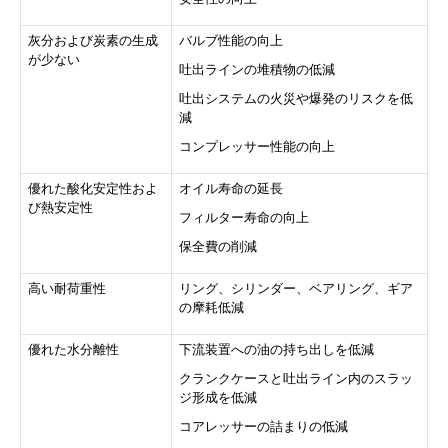
灰分および炭素の生成
バルブ性能の向上
が少ない
吐出ラインの堆積物の低減
吐出システムの火災や爆発のリスクを低
減
コンプレッサー性能の向上
優れた酸化安定性およ
オイル寿命の延長
び熱安定性
フィルター寿命の向上
保全費の削減
高い耐荷重性
リング、シリンダー、ベアリング、ギア
の摩耗低減
優れた水分離性
下流装置への油の持ち出しを低減
クランクケースと吐出ライン内のスラッ
ジ形成を低減
コアレッサーの詰まりの低減