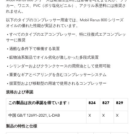
Mobil Rarus 800 シリーズは耐油性塗料には影響を与えませんが、ラッ
カー、ワニス、PVC（ポリ塩化ビニル）、アクリル系塗料には推奨さ
れません。
以下のタイプのコンプレッサー用途では、Mobil Rarus 800 シリーズ
オイルの優れた性能が実証されています。
• すべてのタイプのエアコンプレッサー、特に往復式エアコンプレッ
サーに推奨
• 過酷な条件下で稼働する装置
• 鉱物油系製品でオイル劣化が激しかった多段式装置
• シリンダーおよびクランクケースの潤滑油として使用可能
• 重要なギアとベアリングを含むコンプレッサーシステム
• 据置型および移動型の用途で使用されるコンプレッサー
規格および承認
この製品は次の承認を得ています：
824
827
829
中国 GB/T 12691-2021, L-DAB
X
X
X
製品の特性と仕様