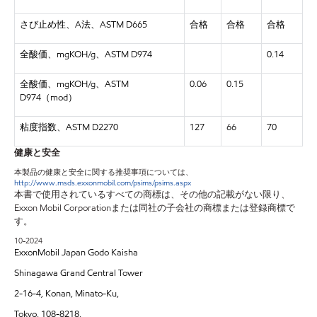
さび止め性、A法、ASTM D665
合格
合格
合格
全酸価、mgKOH/g、ASTM D974
0.14
全酸価、mgKOH/g、ASTM
0.06
0.15
D974（mod）
粘度指数、ASTM D2270
127
66
70
健康と安全
本製品の健康と安全に関する推奨事項については、
http://www.msds.exxonmobil.com/psims/psims.aspx
本書で使用されているすべての商標は、その他の記載がない限り、
Exxon Mobil Corporationまたは同社の子会社の商標または登録商標で
す。
10-2024
ExxonMobil Japan Godo Kaisha
Shinagawa Grand Central Tower
2-16-4, Konan, Minato-Ku,
Tokyo, 108-8218,