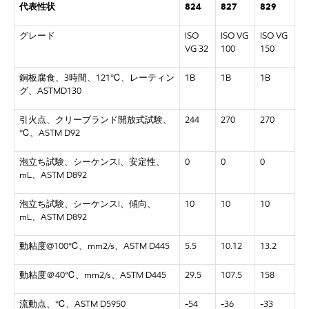
代表性状
824
827
829
グレード
ISO
ISO VG
ISO VG
VG 32
100
150
銅板腐食、3時間、121℃、レーティン
1B
1B
1B
グ、ASTMD130
引火点、クリーブランド開放式試験、
244
270
270
℃、ASTM D92
泡立ち試験、シーケンスI、安定性、
0
0
0
mL、ASTM D892
泡立ち試験、シーケンスI、傾向、
10
10
10
mL、ASTM D892
動粘度@100℃、mm2/s、ASTM D445
5.5
10.12
13.2
動粘度＠40℃、mm2/s、ASTM D445
29.5
107.5
158
流動点、℃、ASTM D5950
-54
-36
-33