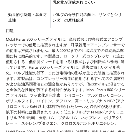
乳化物が形成されにくい
効果的な防錆・腐食防
バルブの保護性能の向上、リングとシリ
止性
ンダーの摩耗低減
用途
Mobil Rarus 800 シリーズ オイルは、単段式および多段式エアコンプ
レッサーでの使用に推奨されますが、呼吸器用エアコンプレッサーで
の使用は推奨されません。最大200℃までの吐出温度での連続高温稼
働に特に効果的です。本製品は、ロータリー式コンプレッサーに主に
使用される、低粘度グレードを用いる往復式および回転式の機械に適
しています。Rarus 800 シリーズ オイルは、過去に激しいオイル劣
化、バルブ性能の低下、または堆積物の形成が生じた装置に推奨され
ます。本製品は、コンプレッサー構造に使用されるすべての金属材料
および鉱油系潤滑油との適合性がありますが、他のオイルと混合する
と全体的な性能が低下する可能性があります。Mobil Rarus 800 シリー
ズ オイルは、フッ素化炭化水素、シリコーン、フルオロシリコーン、
ポリスルフィド、バイトン、テフロン、高ニトリル ブナ N NBR (アク
リロニトリル 36% 以上) 材料で作られたシールと適合性があります。
以下の材料には推奨されません：低ニトリルブナ N NBR (アクリロニ
トリル 30% 未満)、天然ゴム、ブチルゴム、ネオプレン、ポリアクリ
レート、スチレン/ブタジエン、クロロスルホン化ポリエチレン。