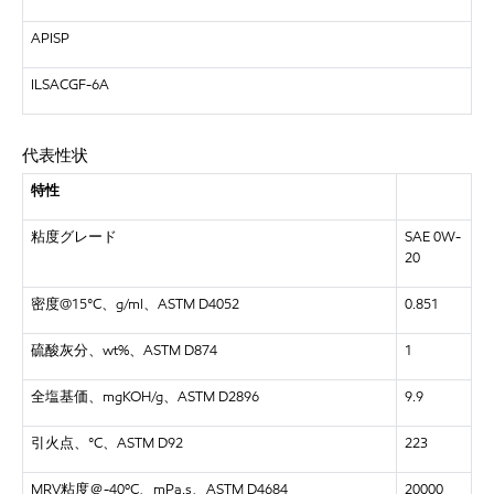
APISP
ILSACGF-6A
代表性状
特性
粘度グレード
SAE 0W-
20
密度@15°C、g/ml、ASTM D4052
0.851
硫酸灰分、wt%、ASTM D874
1
全塩基価、mgKOH/g、ASTM D2896
9.9
引火点、°C、ASTM D92
223
MRV粘度＠-40ºC、mPa.s、ASTM D4684
20000