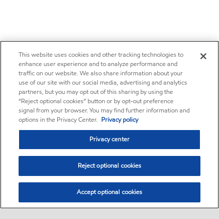
This website uses cookies and other tracking technologies to
enhance user experience and to analyze performance and
traffic on our website. We also share information about your
use of our site with our social media, advertising and analytics
partners, but you may opt out of this sharing by using the
“Reject optional cookies” button or by opt-out preference
signal from your browser. You may find further information and
options in the Privacy Center.
Privacy policy
Privacy center
Reject optional cookies
Accept optional cookies