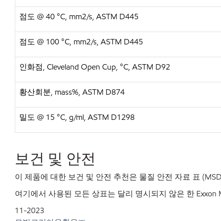
점도 @ 40 °C, mm2/s, ASTM D445
점도 @ 100 °C, mm2/s, ASTM D445
인화점, Cleveland Open Cup, °C, ASTM D92
황산회분, mass%, ASTM D874
밀도 @ 15 °C, g/ml, ASTM D1298
보건
및
안전
이
제품에
대한
보건
및
안전
추천은
물질
안전
자료
표
(MSD
여기에서 사용된 모든 상표는 달리 명시되지 않은 한 Exxon Mo
11-2023