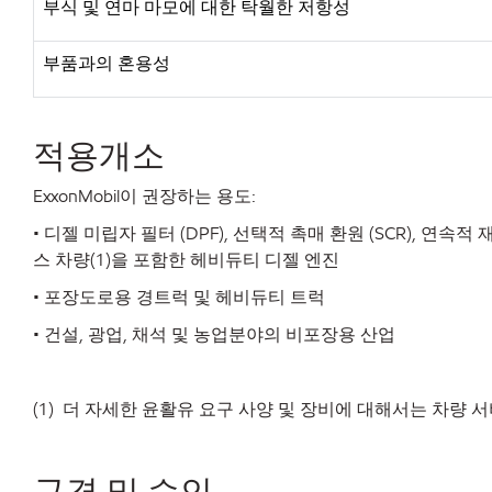
부식 및 연마 마모에 대한 탁월한 저항성
부품과의 혼용성
적용개소
ExxonMobil
이
권장하는
용도
:
•
디젤
미립자
필터
(DPF),
선택적
촉매
환원
(SCR),
연속적
스
차량
(1)
을
포함한
헤비듀티
디젤
엔진
•
포장도로용
경트럭
및
헤비듀티
트럭
•
건설
,
광업
,
채석
및
농업분야의
비포장용
산업
(1)
더
자세한
윤활유
요구
사양
및
장비에
대해서는
차량
서
규격
및
승인