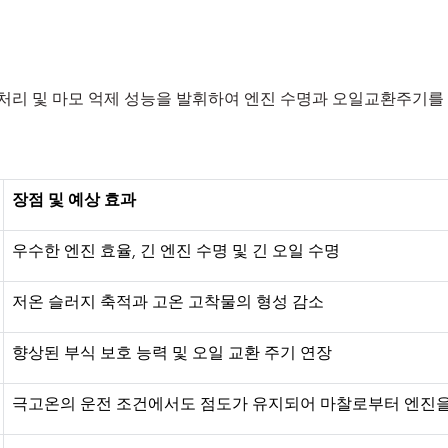
처리
및
마모
억제
성능을
발휘하여
엔진
수명과
오일교환주기를
장점
및
예상
효과
우수한 엔진 효율, 긴 엔진 수명 및 긴 오일 수명
저온 슬러지 축적과 고온 고착물의 형성 감소
향상된 부식 보호 능력 및 오일 교환 주기 연장
극고온의 운전 조건에서도 점도가 유지되어 마찰로부터 엔진을