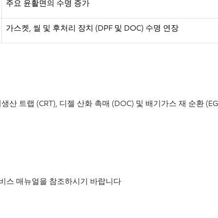
주요 윤활면의 수명 증가
가스켓, 씰 및 후처리 장치 (DPF 및 DOC) 수명 연장
재생산
트랩
(CRT),
디젤
산화
촉매
(DOC)
및
배기가스
재
순환
(EG
비스
매뉴얼을
참조하시기
바랍니다