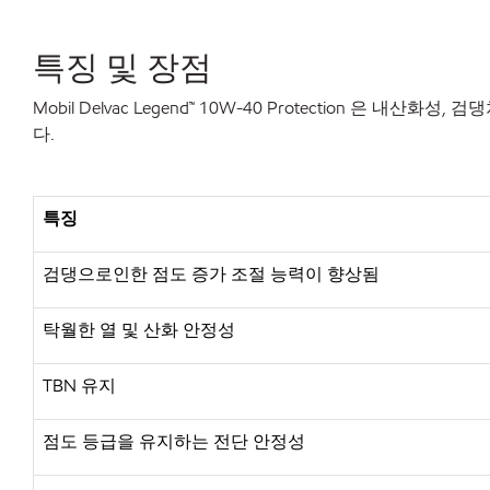
특징
및
장점
Mobil Delvac Legend™ 10W-40 Protection
은
내산화성
,
검댕
다
.
특징
검댕으로인한 점도 증가 조절 능력이 향상됨
탁월한 열 및 산화 안정성
TBN 유지
점도 등급을 유지하는 전단 안정성