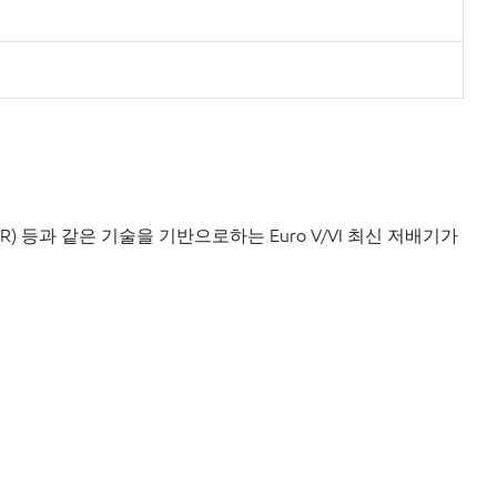
R)
등과
같은
기술을
기반으로하는
Euro V/VI
최신
저배기가