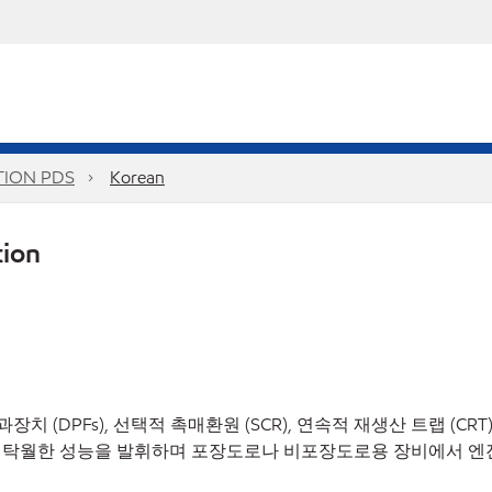
TION PDS
Korean
tion
과장치
(DPFs),
선택적
촉매환원
(SCR),
연속적
재생산
트랩
(CRT
탁월한
성능을
발휘하며
포장도로나
비포장도로용
장비에서
엔