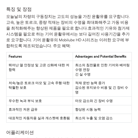
특징 및 장점
오늘날의 차량의 구동장치는 고도의 성능을 가진 윤활유를 요구합니다.
고속, 높은 토르크, 중량 적재는 장비의 수명을 최대화해주고 가동 비용
을 최적화해주는 향상된 제품을 필요로 합니다.효과적인 기유와 첨가제
시스템을 필요로 하는 기어 윤활유에서는 보다 길어진 사용기간을 추가
로 요구합니다. 기어 윤활유의 Mobilube HD 시리즈는 이러한 요구에 부
합하도록 제조되었습니다. 주요 혜택:
Features
Advantages and Potential Benefits
뛰어난 열 안정성 및 고온 산화에 대한 저
최소의 침전물로 인한 기어와 베어링
항력
수명 연장
긴 실 수명
저속/높은 토르크 마모 및 고속 주행 대한
적재 운반 능력 증가
탁월한 보호
감소된 유지보수 비용 및 긴 장비 수
명
우수한 녹과 부식 보호
마모 감소와 긴 장비 수명
효과적인 저온 급유
향상된 시동 능력
대표적인 자동차용 실과 개스켓에 호환됨
최소의 누출 및 오염 감소
어플리케이션