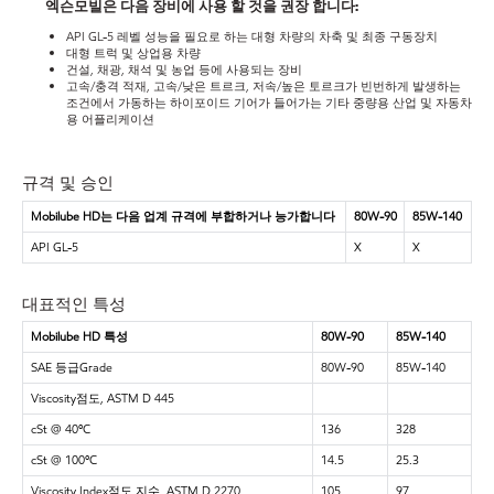
엑슨모빌은 다음 장비에 사용 할 것을 권장 합니다:
API GL-5 레벨 성능을 필요로 하는 대형 차량의 차축 및 최종 구동장치
대형 트럭 및 상업용 차량
건설, 채광, 채석 및 농업 등에 사용되는 장비
고속/충격 적재, 고속/낮은 트르크, 저속/높은 토르크가 빈번하게 발생하는
조건에서 가동하는 하이포이드 기어가 들어가는 기타 중량용 산업 및 자동차
용 어플리케이션
규격 및 승인
Mobilube HD는 다음 업계 규격에 부합하거나 능가합니다
80W-90
85W-140
API GL-5
X
X
대표적인 특성
Mobilube HD 특성
80W-90
85W-140
SAE 등급Grade
80W-90
85W-140
Viscosity점도, ASTM D 445
cSt @ 40ºC
136
328
cSt @ 100ºC
14.5
25.3
Viscosity Index점도 지수, ASTM D 2270
105
97