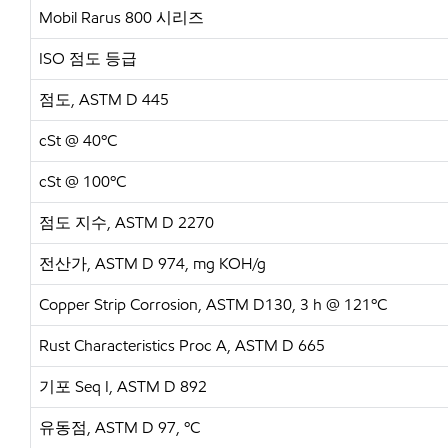
Mobil Rarus 800 시리즈
ISO 점도 등급
점도, ASTM D 445
cSt @ 40ºC
cSt @ 100ºC
점도 지수, ASTM D 2270
전산가, ASTM D 974, mg KOH/g
Copper Strip Corrosion, ASTM D130, 3 h @ 121ºC
Rust Characteristics Proc A, ASTM D 665
기포 Seq I, ASTM D 892
유동점, ASTM D 97, ºC