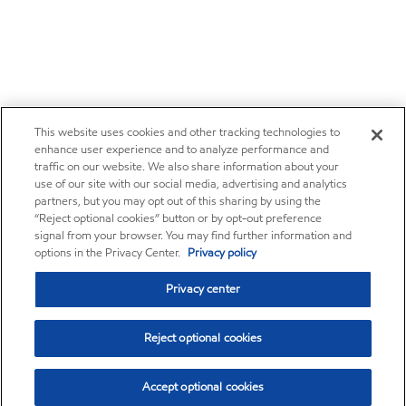
This website uses cookies and other tracking technologies to
enhance user experience and to analyze performance and
traffic on our website. We also share information about your
use of our site with our social media, advertising and analytics
partners, but you may opt out of this sharing by using the
“Reject optional cookies” button or by opt-out preference
signal from your browser. You may find further information and
options in the Privacy Center.
Privacy policy
Privacy center
Reject optional cookies
Accept optional cookies