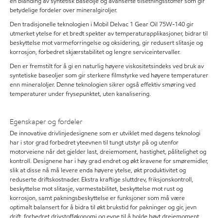
en blanding av syntetisk baseolje og avanserte tilsetningsstoffer som gir
betydelige fordeler over mineralgiroljer.
Den tradisjonelle teknologien i Mobil Delvac 1 Gear Oil 75W-140 gir
utmerket ytelse for et bredt spekter av temperaturapplikasjoner, bidrar til
beskyttelse mot varmeforringelse og oksidering, gir redusert slitasje og
korrosjon, forbedret skjærstabilitet og lengre serviceintervaller.
Den er fremstilt for å gi en naturlig høyere viskositetsindeks ved bruk av
syntetiske baseoljer som gir sterkere filmstyrke ved høyere temperaturer
enn mineraloljer. Denne teknologien sikrer også effektiv smøring ved
temperaturer under frysepunktet, uten kanalisering.
Egenskaper og fordeler
De innovative drivlinjedesignene som er utviklet med dagens teknologi
har i stor grad forbedret yteevnen til tungt utstyr på og utenfor
motorveiene når det gjelder last, dreiemoment, hastighet, pålitelighet og
kontroll. Designene har i høy grad endret og økt kravene for smøremidler,
slik at disse nå må levere enda høyere ytelse, økt produktivitet og
reduserte driftskostnader. Ekstra kraftige sluttdrev, friksjonskontroll,
beskyttelse mot slitasje, varmestabilitet, beskyttelse mot rust og
korrosjon, samt pakningsbeskyttelse er funksjoner som må være
optimalt balansert for å bidra til økt brukstid for pakninger og gir, jevn
drift, forbedret drivstofføkonomi og evne til å holde høyt dreiemoment