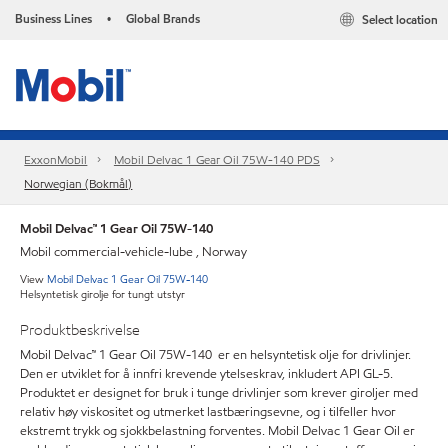
Business Lines
Global Brands
Select location
•
ExxonMobil
Mobil Delvac 1 Gear Oil 75W-140 PDS
Norwegian (Bokmål)
Mobil Delvac™ 1 Gear Oil 75W-140
Mobil commercial-vehicle-lube , Norway
View
Mobil Delvac 1 Gear Oil 75W-140
Helsyntetisk girolje for tungt utstyr
Produktbeskrivelse
Mobil Delvac™ 1 Gear Oil 75W-140 er en helsyntetisk olje for drivlinjer.
Den er utviklet for å innfri krevende ytelseskrav, inkludert API GL-5.
Produktet er designet for bruk i tunge drivlinjer som krever giroljer med
relativ høy viskositet og utmerket lastbæringsevne, og i tilfeller hvor
ekstremt trykk og sjokkbelastning forventes. Mobil Delvac 1 Gear Oil er