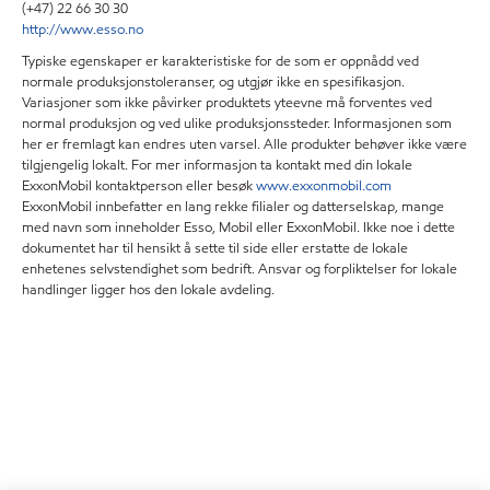
(+47) 22 66 30 30
http://www.esso.no
Typiske egenskaper er karakteristiske for de som er oppnådd ved
normale produksjonstoleranser, og utgjør ikke en spesifikasjon.
Variasjoner som ikke påvirker produktets yteevne må forventes ved
normal produksjon og ved ulike produksjonssteder. Informasjonen som
her er fremlagt kan endres uten varsel. Alle produkter behøver ikke være
tilgjengelig lokalt. For mer informasjon ta kontakt med din lokale
ExxonMobil kontaktperson eller besøk
www.exxonmobil.com
ExxonMobil innbefatter en lang rekke filialer og datterselskap, mange
med navn som inneholder Esso, Mobil eller ExxonMobil. Ikke noe i dette
dokumentet har til hensikt å sette til side eller erstatte de lokale
enhetenes selvstendighet som bedrift. Ansvar og forpliktelser for lokale
handlinger ligger hos den lokale avdeling.