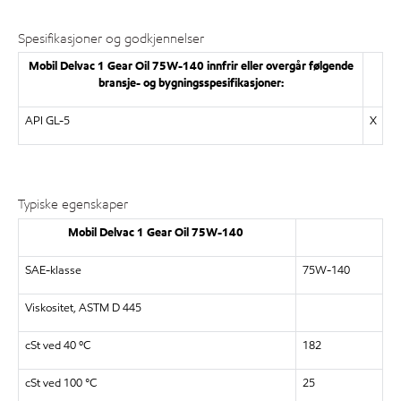
Spesifikasjoner og godkjennelser
Mobil Delvac 1 Gear Oil 75W-140 innfrir eller overgår følgende
bransje- og bygningsspesifikasjoner:
API GL-5
X
Typiske egenskaper
Mobil Delvac 1 Gear Oil 75W-140
SAE-klasse
75W-140
Viskositet, ASTM D 445
cSt ved 40 ºC
182
cSt ved 100 °C
25