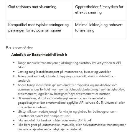
God resistans mot skumming
Opprettholder filmstyrken for
effektiv smøring
Kompatibel med typiske tetninger og
Minimal lekkasje og redusert
pakninger for autotransmisjoner
forurensing
Bruksområder
Anbefalt av Exxonmobil til bruk i:
Tunge manuelle transmisjoner, akslinger og sluttdrev krever ytelsen til API
GL-5
Lett og tung lastebiltransport på motorveiene, busser og varebiler
Anleggsvirksomhet, inkludert: bygging, gruvedrift, steinbruddsdrift og
landbruk
Andre tunge industrielle gir som omfatter hypoidgir og snekkedrev som
opererer under forhold hvor høy hastighet/slagbelastning, høy hastighet/lavt
dreiemoment, og/eller lav hastighet/høyt dreiemoment er normen
Differensialer, sluttdrev, fordelingsgirkasser og andre anbefalte
girapplikasjoner der smøremidlene oppfyller API-service GL-5, universal- eller
EP-giroljer anbefales.
Utstyr slik som reduksjonsgir for vinsjer og girdrev for beltevogner som
utsettes for svært lave temperaturer
Ikke anbefalt for bruksområder som krever API GL-4
Ikke beregnet på automatiske, manuelle, eller halvautomatiske transmisjoner
der motorolje eller automatgiroljer er anbefalt.