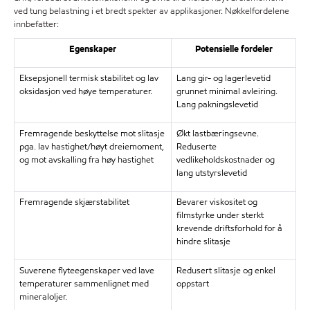
ved tung belastning i et bredt spekter av applikasjoner. Nøkkelfordelene
innbefatter:
Egenskaper
Potensielle fordeler
Eksepsjonell termisk stabilitet og lav
Lang gir- og lagerlevetid
oksidasjon ved høye temperaturer.
grunnet minimal avleiring.
Lang pakningslevetid
Fremragende beskyttelse mot slitasje
Økt lastbæringsevne.
pga. lav hastighet/høyt dreiemoment,
Reduserte
og mot avskalling fra høy hastighet
vedlikeholdskostnader og
lang utstyrslevetid
Fremragende skjærstabilitet
Bevarer viskositet og
filmstyrke under sterkt
krevende driftsforhold for å
hindre slitasje
Suverene flyteegenskaper ved lave
Redusert slitasje og enkel
temperaturer sammenlignet med
oppstart
mineraloljer.