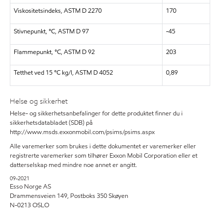
Viskositetsindeks, ASTM D 2270
170
Stivnepunkt, °C, ASTM D 97
-45
Flammepunkt, °C, ASTM D 92
203
Tetthet ved 15 °C kg/l, ASTM D 4052
0,89
Helse og sikkerhet
Helse- og sikkerhetsanbefalinger for dette produktet finner du i
sikkerhetsdatabladet (SDB) på
http://www.msds.exxonmobil.com/psims/psims.aspx
Alle varemerker som brukes i dette dokumentet er varemerker eller
registrerte varemerker som tilhører Exxon Mobil Corporation eller et
datterselskap med mindre noe annet er angitt.
09-2021
Esso Norge AS
Drammensveien 149, Postboks 350 Skøyen
N-0213 OSLO